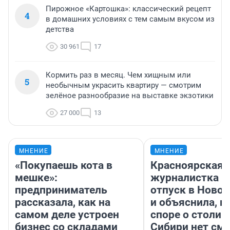
Пирожное «Картошка»: классический рецепт
4
в домашних условиях с тем самым вкусом из
детства
30 961
17
Кормить раз в месяц. Чем хищным или
5
необычным украсить квартиру — смотрим
зелёное разнообразие на выставке экзотики
27 000
13
МНЕНИЕ
МНЕНИЕ
«Покупаешь кота в
Красноярская
мешке»:
журналистка п
предприниматель
отпуск в Ново
рассказала, как на
и объяснила, п
самом деле устроен
споре о столиц
бизнес со складами
Сибири нет см