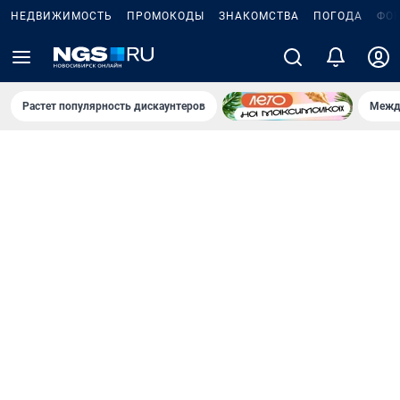
НЕДВИЖИМОСТЬ
ПРОМОКОДЫ
ЗНАКОМСТВА
ПОГОДА
ФО
Растет популярность дискаунтеров
Межд