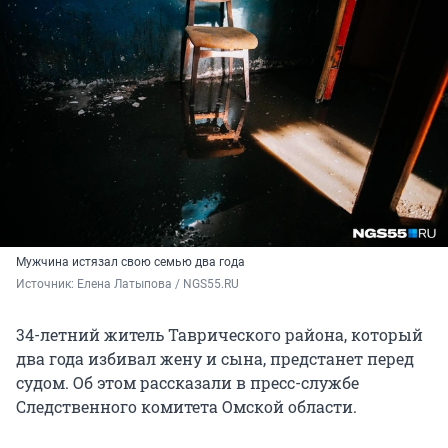
Мужчина истязал свою семью два года
Источник: 
Елена Латыпова / NGS55.RU
34-летний житель Таврического района, который
два года избивал жену и сына, предстанет перед
судом. Об этом рассказали в пресс-службе
Следственного комитета Омской области.