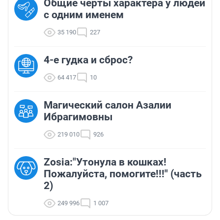
Общие черты характера у людей
с одним именем
35 190
227
4-е гудка и сброс?
64 417
10
Магический салон Азалии
Ибрагимовны
219 010
926
Zosia:"Утонула в кошках!
Пожалуйста, помогите!!!" (часть
2)
249 996
1 007