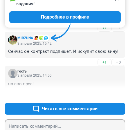
задания!
Гость
3 апреля 2025, 17:28
Подробнее в профиле
Закон о домашнем насилии нужен и точка.
+1
–1
MIRZUNA
3 апреля 2025, 15:42
Сейчас он контракт подпишет. И искупит свою вину!
+1
–0
Гость
3 апреля 2025, 14:50
на сво прса!
+0
–0
Читать все комментарии