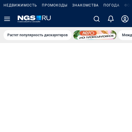
НЕДВИЖИМОСТЬ
ПРОМОКОДЫ
ЗНАКОМСТВА
ПОГОДА
ФО
Растет популярность дискаунтеров
Межд