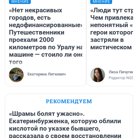
МНЕНИЕ
МНЕНИЕ
«Нет некрасивых
«Люди тут стр
городов, есть
Чем привлекае
недофинансированные».
непонятный «Н
Путешественники
герои которого
проехали 2000
застряли в
километров по Уралу на
мистическом о
машине — стоило ли оно
того
Лиза Пичугина
Екатерина Литкевич
Редактор NGS.R
РЕКОМЕНДУЕМ
«Шрамы болят ужасно».
Екатеринбурженка, которую облили
кислотой по указке бывшего,
рассказала о своем восстановлении