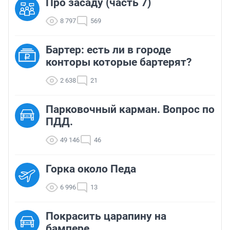
Про засаду (часть 7)
8 797
569
Бартер: есть ли в городе
конторы которые бартерят?
2 638
21
Парковочный карман. Вопрос по
ПДД.
49 146
46
Горка около Педа
6 996
13
Покрасить царапину на
бампере.