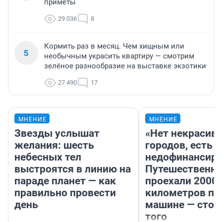
приметы
29 036
8
Кормить раз в месяц. Чем хищным или
5
необычным украсить квартиру — смотрим
зелёное разнообразие на выставке экзотики
27 490
17
МНЕНИЕ
МНЕНИЕ
Звезды услышат
«Нет некрасив
желания: шесть
городов, есть
небесных тел
недофинансиро
выстроятся в линию на
Путешественн
параде планет — как
проехали 2000
правильно провести
километров по 
день
машине — стои
того