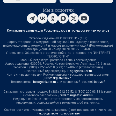
Мы в соцсетях
Контактные данные для Роскомнадзора и государственных органов
Сетевое издание «НГС.НОВОСТИ» (18+)
Зарегистрировано Федеральной службой по надзору в сфере связи,
информационных технологий и массовых коммуникаций (Роскомнадзор)
Регистрационный номер ЭЛ № ФС 77— 84683
Учредитель: Общество с ограниченной ответственностью "ИНТЕРНЕТ
ТЕХНОЛОГИИ"
Главный редактор: Громкова Елена Александровна
Адрес редакции: 630099, Россия, Новосибирск, ул. Ленина, д. 12, 6 этаж,
телефон 8 (383) 212-52-52, 8 (923) 157-00-00 (круглосуточно)
Электронный адрес редакции:
ngs@shkulev.ru
Контактные данные для Роскомнадзора и государственных органов:
juristnsk@shkulev.ru
Техподдержка:
help@shkulev.ru
или воспользуйтесь
веб-формой
Связаться с отделом продаж: 8 (383) 212-52-52, 8 (800) 200-03-83 (звонок
с сотового бесплатный),
reklamangs@shkulev.ru
Редакция сайта не несет ответственности за достоверность
информации, содержащейся в рекламных объявлениях.
Особенности эксплуатации (использования) веб-портала регулируются:
Руководством пользователя