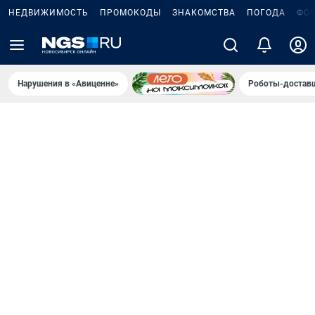
НЕДВИЖИМОСТЬ
ПРОМОКОДЫ
ЗНАКОМСТВА
ПОГОДА
ФО
Нарушения в «Авиценне»
Роботы-доставщ