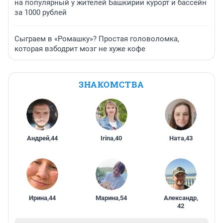
на популярный у жителей Башкирии курорт и бассейн
за 1000 рублей
Сыграем в «Ромашку»? Простая головоломка,
которая взбодрит мозг не хуже кофе
ЗНАКОМСТВА
Андрей
,
44
Irina
,
40
Ната
,
43
Ирина
,
44
Марина
,
54
Александр
,
42