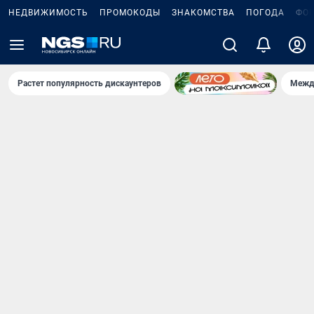
НЕДВИЖИМОСТЬ
ПРОМОКОДЫ
ЗНАКОМСТВА
ПОГОДА
ФО
Растет популярность дискаунтеров
Межд