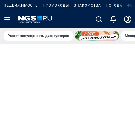
НЕДВИЖИМОСТЬ
ПРОМОКОДЫ
ЗНАКОМСТВА
ПОГОДА
ФО
Растет популярность дискаунтеров
Межд