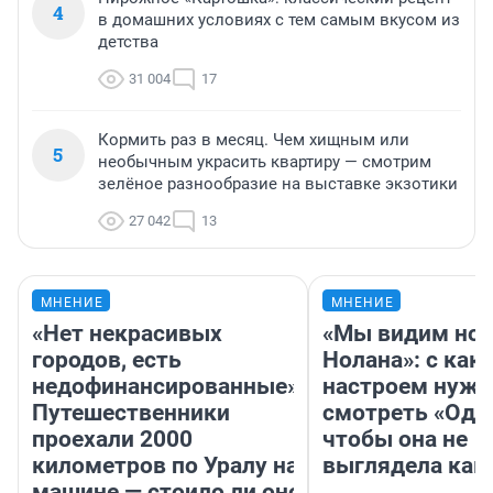
4
в домашних условиях с тем самым вкусом из
детства
31 004
17
Кормить раз в месяц. Чем хищным или
5
необычным украсить квартиру — смотрим
зелёное разнообразие на выставке экзотики
27 042
13
МНЕНИЕ
МНЕНИЕ
«Нет некрасивых
«Мы видим нов
городов, есть
Нолана»: с как
недофинансированные».
настроем нужн
Путешественники
смотреть «Оди
проехали 2000
чтобы она не
километров по Уралу на
выглядела как
машине — стоило ли оно