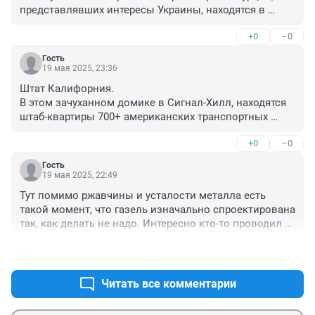
представлявших интересы Украины, находятся в 
тюрьме, другие — в изгнании, под санкциями, а 
+0
–0
некоторые были убиты
Гость
19 мая 2025, 23:36
Штат Калифорния.

В этом зачуханном домике в Сигнал-Хилл, находятся 
штаб-квартиры 700+ американских транспортных 
компаний. Примерно 500 из них указывают один и 
+0
–0
тот же адрес электронной почты.

По чистой случайности, Сигнал-Хилл находится в 
Гость
непосредственной близости от Лонг-Бич, - второго по 
19 мая 2025, 22:49
величине контейнерного порта в США.

Тут помимо ржавчины и усталости металла есть 
Разумеется, регулирующие органы в курсе, но им всё 
такой момент, что газель изначально спроектирована 
время что-то мешает пристально взглянуть на этот 
так, как делать не надо. Интересно кто-то проводил 
феномен.
на ней краш-тесты.
+1
–0
Читать все комментарии