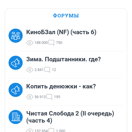
ФОРУМЫ
КиноБЗал (NF) (часть 6)
188 000
750
Зима. Подштанники. где?
2 841
12
Копить денюжки - как?
56 913
195
Чистая Слобода 2 (II очередь)
(часть 4)
152 954
1 000