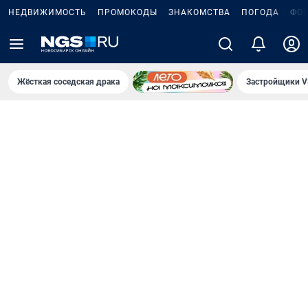
НЕДВИЖИМОСТЬ
ПРОМОКОДЫ
ЗНАКОМСТВА
ПОГОДА
ФО
Жёсткая соседская драка
Застройщики V