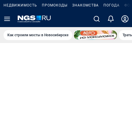
НЕДВИЖИМОСТЬ
ПРОМОКОДЫ
ЗНАКОМСТВА
ПОГОДА
ФО
Как строили мосты в Новосибирске
Траты