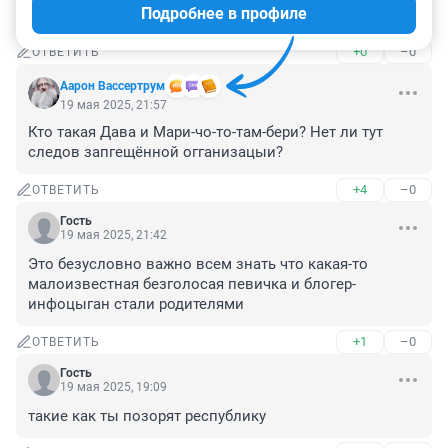
Подробнее в профиле
Класс)
+0
–0
ОТВЕТИТЬ
Аарон Вассертрум
19 мая 2025, 21:57
Кто такая Дава и Мари-чо-то-там-бери? Нет ли тут 
следов запгещённой огганизацыи?
+4
–0
ОТВЕТИТЬ
Гость
19 мая 2025, 21:42
Это безусловно важно всем знать что какая-то 
малоизвестная безголосая певичка и блогер-
инфоцыган стали родителями
+1
–0
ОТВЕТИТЬ
Гость
19 мая 2025, 19:09
такие как ты позорят республику