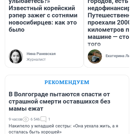
улыбаетесь?»
городов, есть
Известный корейский
недофинансиро
рэпер зажег с сотнями
Путешественн
новосибирцев: как это
проехали 2000
было
километров по 
машине — стои
того
Нина Раневская
Екатерина Лит
Журналист
РЕКОМЕНДУЕМ
В Волгограде пытаются спасти от
страшной смерти оставшихся без
мамы ежат
9 часов
6 546
1
Накипело у младшей сестры: «Она уехала жить, а я
осталась быть хорошей»