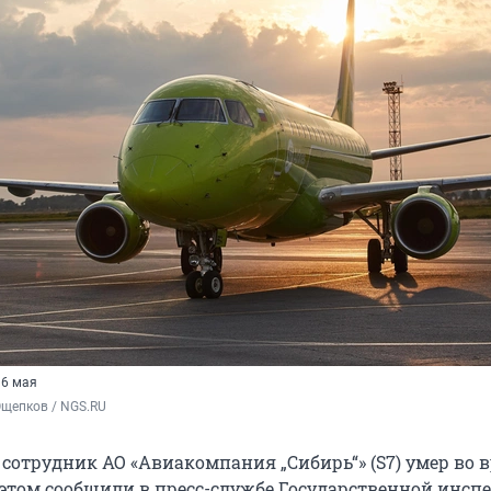
16 мая
Ощепков / NGS.RU
 сотрудник АО «Авиакомпания „Сибирь“» (S7) умер во 
 этом сообщили в пресс-службе Государственной инсп