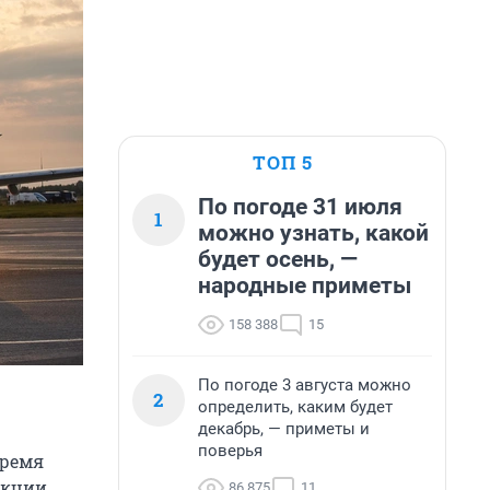
ТОП 5
По погоде 31 июля
1
можно узнать, какой
будет осень, —
народные приметы
158 388
15
По погоде 3 августа можно
2
определить, каким будет
декабрь, — приметы и
поверья
время
екции
86 875
11