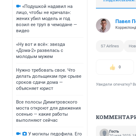
«Подушкой надавил на
лицо, чтобы не кричала»:
жених убил модель и год
Павел 
возил ее труп в чемодане —
Корреспонд
видео
«Ну вот и всё»: звезда
S7 Airlines
Нов
«Дома-2» развелась с
молодым мужем
0
Нужно требовать свое. Что
делать дольщикам при срыве
сроков сдачи дома —
Увидели опечатку? В
объясняет юрист
Все полосы Димитровского
моста откроют для движения
осенью — какие работы
КОММЕНТАР
выполняют сейчас
Гость
У могилы педофила. Его
20 мая 2025, 1