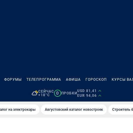
ФОРУМЫ
ТЕЛЕПРОГРАММА
АФИША
ГОРОСКОП
КУРСЫ ВА
USD 81,41
СЕЙЧАС
0
ПРОБКИ
+18°C
EUR 94,06
алог на электрокары
Августовский каталог новостроек
Строитель б