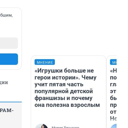
ибшим,
МНЕНИЕ
МНЕНИ
«Игрушки больше не
«Нико
герои истории». Чему
побед
нции
учит пятая часть
главн
популярной детской
этого
франшизы и почему
бьет 
она полезна взрослым
прока
ГРАМ-
отзыв
Нолан
Мария Тищенко