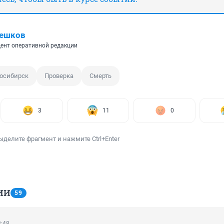
Пешков
ент оперативной редакции
осибирск
Проверка
Смерть
3
11
0
ыделите фрагмент и нажмите Ctrl+Enter
ИИ
59
8:48