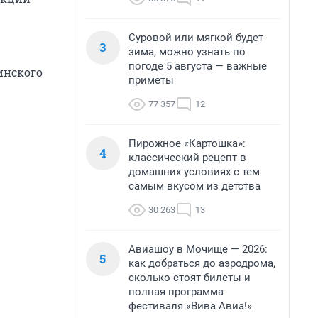
Суровой или мягкой будет
3
зима, можно узнать по
погоде 5 августа — важные
инского
приметы
77 357
12
Пирожное «Картошка»:
4
классический рецепт в
домашних условиях с тем
самым вкусом из детства
30 263
13
Авиашоу в Мочище — 2026:
5
как добраться до аэродрома,
сколько стоят билеты и
полная программа
фестиваля «Вива Авиа!»