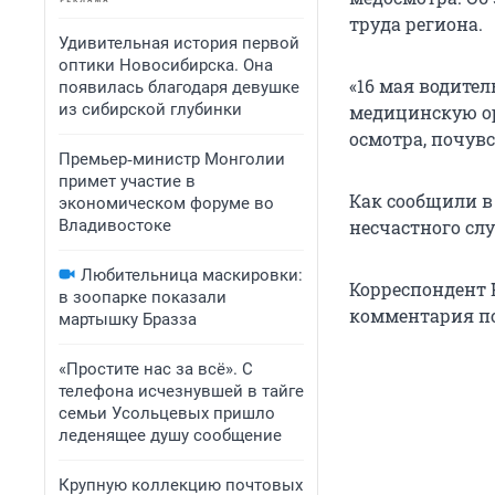
труда региона.
Удивительная история первой
оптики Новосибирска. Она
«16 мая водите
появилась благодаря девушке
из сибирской глубинки
медицинскую о
осмотра, почувс
Премьер‑министр Монголии
примет участие в
Как сообщили в
экономическом форуме во
Владивостоке
несчастного сл
Любительница маскировки:
Корреспондент 
в зоопарке показали
комментария по
мартышку Бразза
«Простите нас за всё». С
телефона исчезнувшей в тайге
семьи Усольцевых пришло
леденящее душу сообщение
Крупную коллекцию почтовых