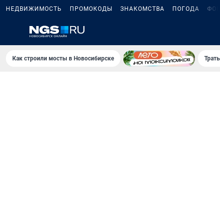
НЕДВИЖИМОСТЬ
ПРОМОКОДЫ
ЗНАКОМСТВА
ПОГОДА
ФО
Как строили мосты в Новосибирске
Траты