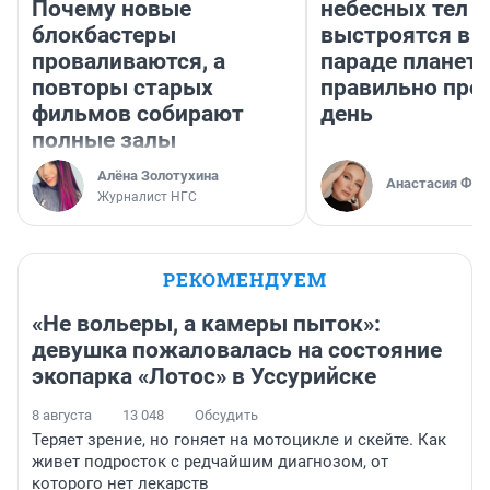
Почему новые
небесных тел
блокбастеры
выстроятся в 
проваливаются, а
параде планет 
повторы старых
правильно про
фильмов собирают
день
полные залы
Алёна Золотухина
Анастасия Фил
Журналист НГС
РЕКОМЕНДУЕМ
«Не вольеры, а камеры пыток»:
девушка пожаловалась на состояние
экопарка «Лотос» в Уссурийске
8 августа
13 048
Обсудить
Теряет зрение, но гоняет на мотоцикле и скейте. Как
живет подросток с редчайшим диагнозом, от
которого нет лекарств