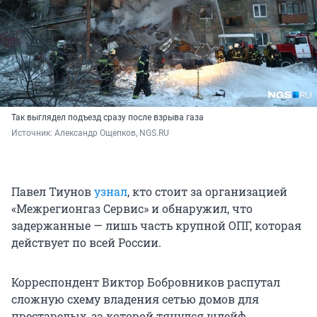
Так выглядел подъезд сразу после взрыва газа
Источник: 
Александр Ощепков, NGS.RU
Павел Тиунов
узнал
, кто стоит за организацией
«Межрегионгаз Сервис» и обнаружил, что
задержанные — лишь часть крупной ОПГ, которая
действует по всей России.
Корреспондент Виктор Бобровников распутал
сложную схему владения сетью домов для
престарелых, за которой тянулся шлейф