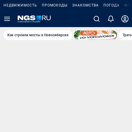
НЕДВИЖИМОСТЬ
ПРОМОКОДЫ
ЗНАКОМСТВА
ПОГОДА
ФО
Как строили мосты в Новосибирске
Траты