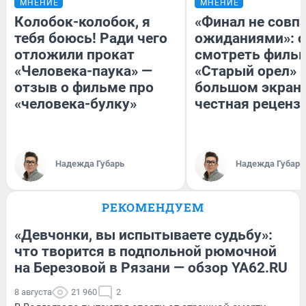
МНЕНИЕ
МНЕНИЕ
Колобок-колобок, я
«Финал не совпа
тебя боюсь! Ради чего
ожиданиями»: с
отложили прокат
смотреть филь
«Человека-паука» —
«Старый орел» 
отзыв о фильме про
большом экран
«человека-булку»
честная реценз
Надежда Губарь
Надежда Губарь
РЕКОМЕНДУЕМ
«Девчонки, вы испытываете судьбу»:
что творится в подпольной рюмочной
на Березовой в Рязани — обзор YA62.RU
8 августа
21 960
2