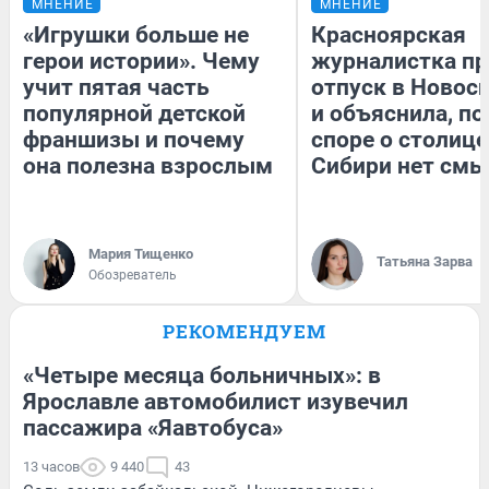
МНЕНИЕ
МНЕНИЕ
«Игрушки больше не
Красноярская
герои истории». Чему
журналистка пр
учит пятая часть
отпуск в Новос
популярной детской
и объяснила, по
франшизы и почему
споре о столице
она полезна взрослым
Сибири нет смы
Мария Тищенко
Татьяна Зарва
Обозреватель
РЕКОМЕНДУЕМ
«Четыре месяца больничных»: в
Ярославле автомобилист изувечил
пассажира «Яавтобуса»
13 часов
9 440
43