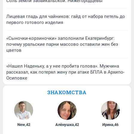
Соль земли забайкальской. Нижегородцевы
Лицевая гладь для чайников: гайд от набора петель до
первого готового изделия
«Сыночки-корзиночки» заполонили Екатеринбург:
почему уральские парни массово оставили жен без
цветов
«Нашел Наденьку, а у нее пробита голова». Мужчина
рассказал, как потерял жену при атаке БПЛА в Архипо-
Осиповке
ЗНАКОМСТВА
New
,
42
Алёнушка
,
42
Ирина
,
46