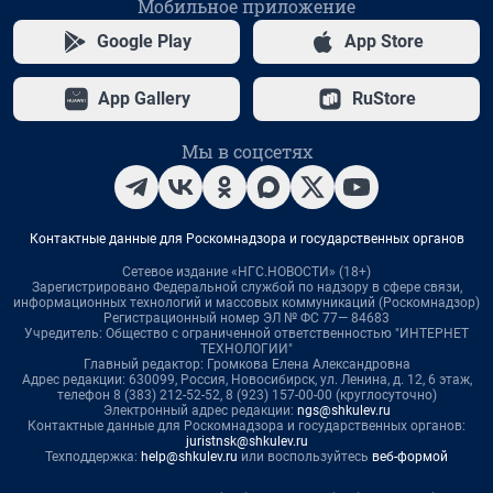
Мобильное приложение
Google Play
App Store
App Gallery
RuStore
Мы в соцсетях
Контактные данные для Роскомнадзора и государственных органов
Сетевое издание «НГС.НОВОСТИ» (18+)
Зарегистрировано Федеральной службой по надзору в сфере связи,
информационных технологий и массовых коммуникаций (Роскомнадзор)
Регистрационный номер ЭЛ № ФС 77— 84683
Учредитель: Общество с ограниченной ответственностью "ИНТЕРНЕТ
ТЕХНОЛОГИИ"
Главный редактор: Громкова Елена Александровна
Адрес редакции: 630099, Россия, Новосибирск, ул. Ленина, д. 12, 6 этаж,
телефон 8 (383) 212-52-52, 8 (923) 157-00-00 (круглосуточно)
Электронный адрес редакции:
ngs@shkulev.ru
Контактные данные для Роскомнадзора и государственных органов:
juristnsk@shkulev.ru
Техподдержка:
help@shkulev.ru
или воспользуйтесь
веб-формой