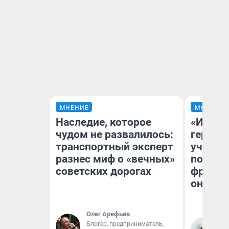
МНЕНИЕ
МНЕНИЕ
Наследие, которое
«Игруш
чудом не развалилось:
герои 
транспортный эксперт
учит пя
разнес миф о «вечных»
популя
советских дорогах
франши
она по
Олег Арефьев
Блогер, предприниматель,
Ма