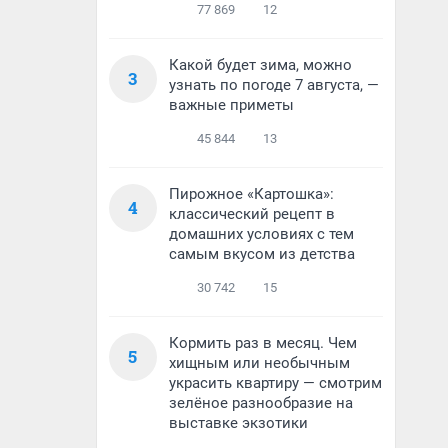
77 869
12
Какой будет зима, можно
3
узнать по погоде 7 августа, —
важные приметы
45 844
13
Пирожное «Картошка»:
4
классический рецепт в
домашних условиях с тем
самым вкусом из детства
30 742
15
Кормить раз в месяц. Чем
5
хищным или необычным
украсить квартиру — смотрим
зелёное разнообразие на
выставке экзотики