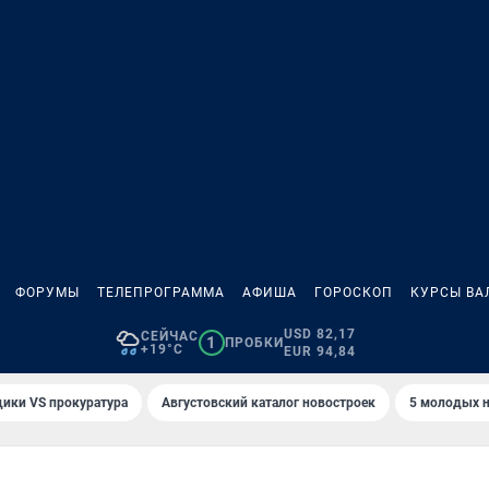
ФОРУМЫ
ТЕЛЕПРОГРАММА
АФИША
ГОРОСКОП
КУРСЫ ВА
USD 82,17
СЕЙЧАС
1
ПРОБКИ
+19°C
EUR 94,84
ики VS прокуратура
Августовский каталог новостроек
5 молодых н