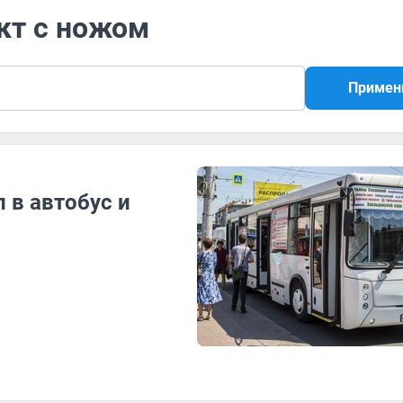
кт с ножом
Примен
 в автобус и