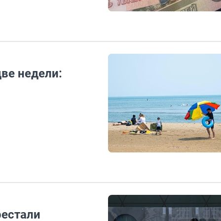
две недели:
рестали