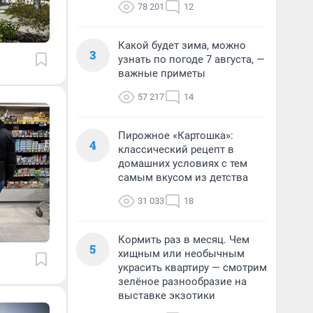
78 201
12
Какой будет зима, можно
3
узнать по погоде 7 августа, —
важные приметы
57 217
14
Пирожное «Картошка»:
4
классический рецепт в
домашних условиях с тем
самым вкусом из детства
31 033
18
Кормить раз в месяц. Чем
5
хищным или необычным
украсить квартиру — смотрим
зелёное разнообразие на
выставке экзотики