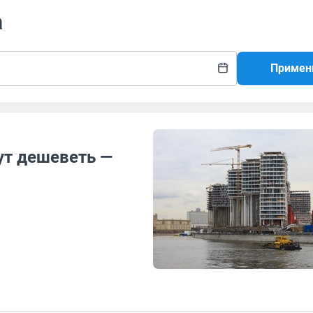
а
Примен
ут дешеветь —