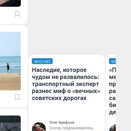
МНЕНИЕ
МНЕНИЕ
Наследие, которое
«Покуп
чудом не развалилось:
мешке»
транспортный эксперт
предпр
разнес миф о «вечных»
рассказ
советских дорогах
самом 
бизнес
дешевы
Олег Арефьев
На
Блогер, предприниматель,