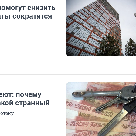
помогут снизить
аты сократятся
еют: почему
акой странный
потеку