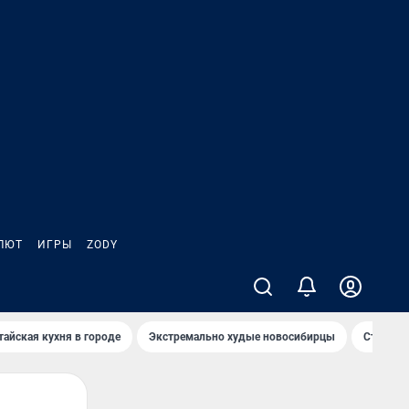
ЛЮТ
ИГРЫ
ZODY
тайская кухня в городе
Экстремально худые новосибирцы
Старт те