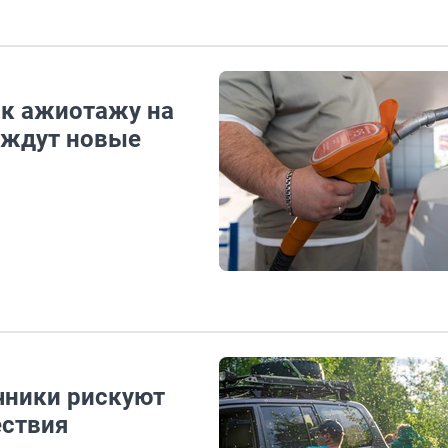
 к ажиотажу на
ы ждут новые
ачники рискуют
ествия