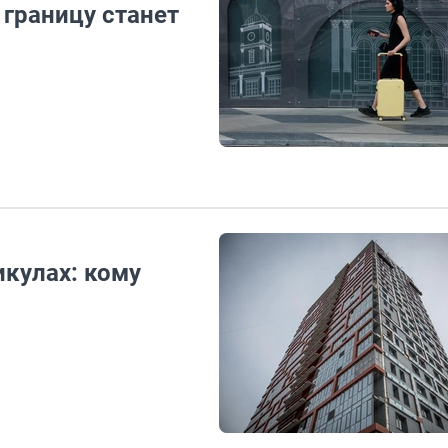
 границу станет
икулах: кому