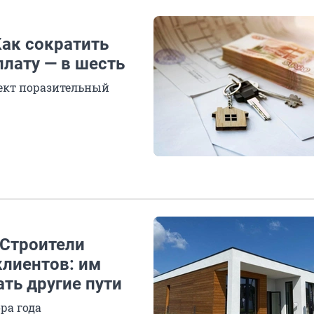
Как сократить
плату — в шесть
фект поразительный
 Строители
клиентов: им
ать другие пути
ра года