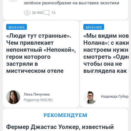
зелёное разнообразие на выставке экзотики
26 995
13
МНЕНИЕ
МНЕНИЕ
«Люди тут странные».
«Мы видим нов
Чем привлекает
Нолана»: с каки
непонятный «Непокой»,
настроем нужн
герои которого
смотреть «Одис
застряли в
чтобы она не
мистическом отеле
выглядела как 
Лиза Пичугина
Надежда Губарь
Редактор NGS.RU
РЕКОМЕНДУЕМ
Фермер Джастас Уолкер, известный