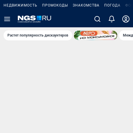
НЕДВИЖИМОСТЬ
ПРОМОКОДЫ
ЗНАКОМСТВА
ПОГОДА
ФО
Растет популярность дискаунтеров
Межд