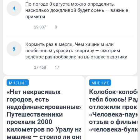
По погоде 8 августа можно определить,
4
насколько дождливой будет осень — важные
приметы
29 007
8
Кормить раз в месяц. Чем хищным или
5
необычным украсить квартиру — смотрим
зелёное разнообразие на выставке экзотики
27 468
17
МНЕНИЕ
МНЕНИЕ
«Нет некрасивых
Колобок-колобо
городов, есть
тебя боюсь! Рад
недофинансированные».
отложили прок
Путешественники
«Человека-паук
проехали 2000
отзыв о фильме
километров по Уралу на
«человека-булк
машине — стоило ли оно