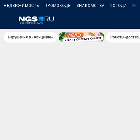
НЕДВИЖИМОСТЬ
ПРОМОКОДЫ
ЗНАКОМСТВА
ПОГОДА
ФО
Нарушения в «Авиценне»
Роботы-доставщ