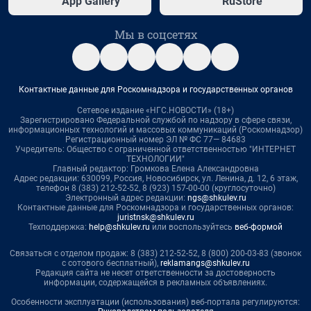
App Gallery
RuStore
Мы в соцсетях
Контактные данные для Роскомнадзора и государственных органов
Сетевое издание «НГС.НОВОСТИ» (18+)
Зарегистрировано Федеральной службой по надзору в сфере связи,
информационных технологий и массовых коммуникаций (Роскомнадзор)
Регистрационный номер ЭЛ № ФС 77— 84683
Учредитель: Общество с ограниченной ответственностью "ИНТЕРНЕТ
ТЕХНОЛОГИИ"
Главный редактор: Громкова Елена Александровна
Адрес редакции: 630099, Россия, Новосибирск, ул. Ленина, д. 12, 6 этаж,
телефон 8 (383) 212-52-52, 8 (923) 157-00-00 (круглосуточно)
Электронный адрес редакции:
ngs@shkulev.ru
Контактные данные для Роскомнадзора и государственных органов:
juristnsk@shkulev.ru
Техподдержка:
help@shkulev.ru
или воспользуйтесь
веб-формой
Связаться с отделом продаж: 8 (383) 212-52-52, 8 (800) 200-03-83 (звонок
с сотового бесплатный),
reklamangs@shkulev.ru
Редакция сайта не несет ответственности за достоверность
информации, содержащейся в рекламных объявлениях.
Особенности эксплуатации (использования) веб-портала регулируются: