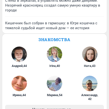
Стены в зеркалах, а управлять можно даже дверями.
Незрячий красноярец создал самую умную квартиру в
городе
Кишечник был собран в гармошку: в Югре кошечка с
тяжелой судьбой ищет новый дом — ее история
ЗНАКОМСТВА
Андрей
,
44
Irina
,
40
Ната
,
43
Ирина
,
44
Марина
,
54
Александр
,
42