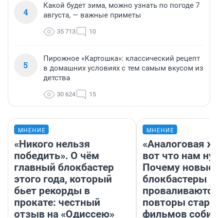
Какой будет зима, можно узнать по погоде 7
4
августа, — важные приметы
35 713
10
Пирожное «Картошка»: классический рецепт
5
в домашних условиях с тем самым вкусом из
детства
30 624
15
МНЕНИЕ
МНЕНИЕ
«Никого нельзя
«Аналоговая ж
победить». О чём
вот что нам ну
главный блокбастер
Почему новые
этого года, который
блокбастеры
бьет рекорды в
проваливаются,
прокате: честный
повторы стары
отзыв на «Одиссею»
фильмов соби