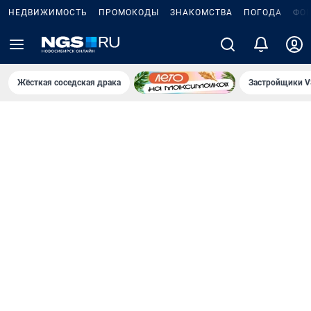
НЕДВИЖИМОСТЬ
ПРОМОКОДЫ
ЗНАКОМСТВА
ПОГОДА
ФО
Жёсткая соседская драка
Застройщики V