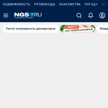
НЕДВИЖИМОСТЬ
ПРОМОКОДЫ
ЗНАКОМСТВА
ПОГОДА
ФО
Растет популярность дискаунтеров
Межд