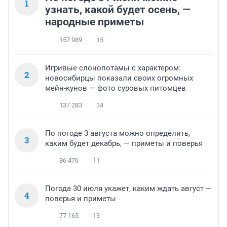
1
узнать, какой будет осень, —
народные приметы
157 989
15
Игривые слонопотамы с характером:
2
новосибирцы показали своих огромных
мейн-кунов — фото суровых питомцев
137 283
34
По погоде 3 августа можно определить,
3
каким будет декабрь, — приметы и поверья
86 476
11
Погода 30 июля укажет, каким ждать август —
4
поверья и приметы
77 165
13