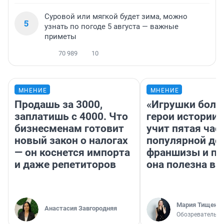
Суровой или мягкой будет зима, можно
5
узнать по погоде 5 августа — важные
приметы
70 989
10
МНЕНИЕ
МНЕНИЕ
Продашь за 3000,
«Игрушки боль
заплатишь с 4000. Что
герои истории»
бизнесменам готовит
учит пятая час
новый закон о налогах
популярной де
— он коснется импорта
франшизы и п
и даже репетиторов
она полезна в
Мария Тищенк
Анастасия Завгородняя
Обозреватель