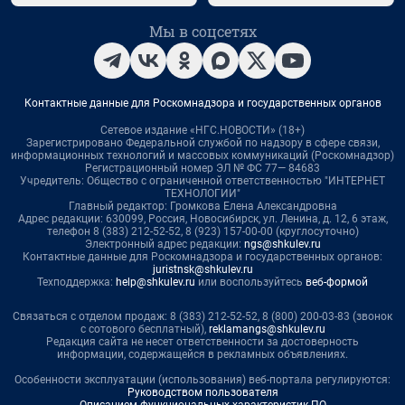
Мы в соцсетях
Контактные данные для Роскомнадзора и государственных органов
Сетевое издание «НГС.НОВОСТИ» (18+)
Зарегистрировано Федеральной службой по надзору в сфере связи,
информационных технологий и массовых коммуникаций (Роскомнадзор)
Регистрационный номер ЭЛ № ФС 77— 84683
Учредитель: Общество с ограниченной ответственностью "ИНТЕРНЕТ
ТЕХНОЛОГИИ"
Главный редактор: Громкова Елена Александровна
Адрес редакции: 630099, Россия, Новосибирск, ул. Ленина, д. 12, 6 этаж,
телефон 8 (383) 212-52-52, 8 (923) 157-00-00 (круглосуточно)
Электронный адрес редакции:
ngs@shkulev.ru
Контактные данные для Роскомнадзора и государственных органов:
juristnsk@shkulev.ru
Техподдержка:
help@shkulev.ru
или воспользуйтесь
веб-формой
Связаться с отделом продаж: 8 (383) 212-52-52, 8 (800) 200-03-83 (звонок
с сотового бесплатный),
reklamangs@shkulev.ru
Редакция сайта не несет ответственности за достоверность
информации, содержащейся в рекламных объявлениях.
Особенности эксплуатации (использования) веб-портала регулируются:
Руководством пользователя