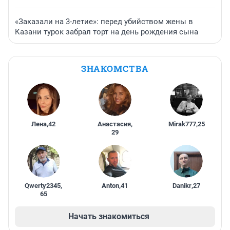
«Заказали на 3-летие»: перед убийством жены в
Казани турок забрал торт на день рождения сына
ЗНАКОМСТВА
Лена
,
42
Анастасия
,
Mirak777
,
25
29
Qwerty2345
,
Anton
,
41
Danikr
,
27
65
Начать знакомиться