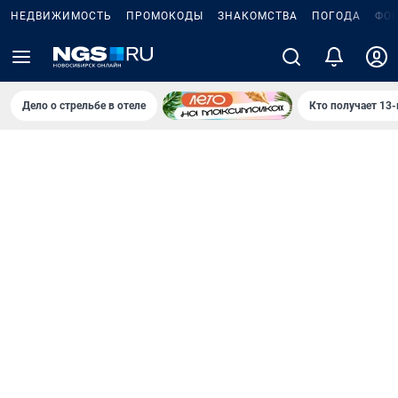
НЕДВИЖИМОСТЬ
ПРОМОКОДЫ
ЗНАКОМСТВА
ПОГОДА
ФО
Дело о стрельбе в отеле
Кто получает 13-