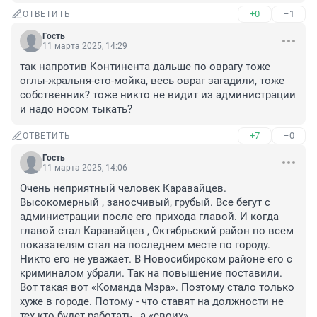
+0
–1
ОТВЕТИТЬ
Гость
11 марта 2025, 14:29
так напротив Континента дальше по оврагу тоже 
оглы-жральня-сто-мойка, весь овраг загадили, тоже 
собственник? тоже никто не видит из администрации 
и надо носом тыкать?
+7
–0
ОТВЕТИТЬ
Гость
11 марта 2025, 14:06
Очень неприятный человек Каравайцев. 
Высокомерный , заносчивый, грубый. Все бегут с 
администрации после его прихода главой. И когда 
главой стал Каравайцев , Октябрьский район по всем 
показателям стал на последнем месте по городу. 
Никто его не уважает. В Новосибирском районе его с 
криминалом убрали. Так на повышение поставили. 
Вот такая вот «Команда Мэра». Поэтому стало только 
хуже в городе. Потому - что ставят на должности не 
тех кто будет работать , а «своих».