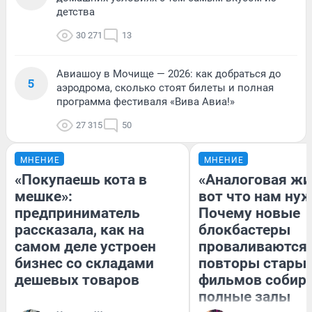
детства
30 271
13
Авиашоу в Мочище — 2026: как добраться до
5
аэродрома, сколько стоят билеты и полная
программа фестиваля «Вива Авиа!»
27 315
50
МНЕНИЕ
МНЕНИЕ
«Покупаешь кота в
«Аналоговая жи
мешке»:
вот что нам нуж
предприниматель
Почему новые
рассказала, как на
блокбастеры
самом деле устроен
проваливаются,
бизнес со складами
повторы стары
дешевых товаров
фильмов собир
полные залы