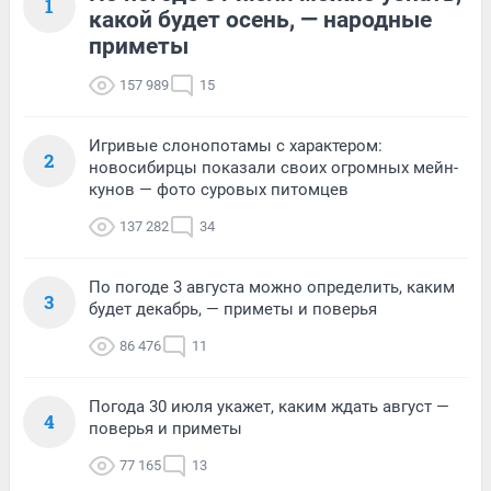
1
какой будет осень, — народные
приметы
157 989
15
Игривые слонопотамы с характером:
2
новосибирцы показали своих огромных мейн-
кунов — фото суровых питомцев
137 282
34
По погоде 3 августа можно определить, каким
3
будет декабрь, — приметы и поверья
86 476
11
Погода 30 июля укажет, каким ждать август —
4
поверья и приметы
77 165
13