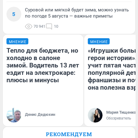
Суровой или мягкой будет зима, можно узнать
5
по погоде 5 августа — важные приметы
70 941
10
МНЕНИЕ
МНЕНИЕ
Тепло для бюджета, но
«Игрушки больш
холодно в салоне
герои истории».
зимой. Водитель 13 лет
учит пятая част
ездит на электрокаре:
популярной дет
плюсы и минусы
франшизы и по
она полезна вз
Мария Тищенко
Денис Дедюхин
Обозреватель
РЕКОМЕНДУЕМ