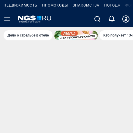
НЕДВИЖИМОСТЬ
ПРОМОКОДЫ
ЗНАКОМСТВА
ПОГОДА
ФО
Дело о стрельбе в отеле
Кто получает 13-