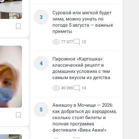
Суровой или мягкой будет
3
зима, можно узнать по
погоде 5 августа — важные
приметы
77 377
12
Пирожное «Картошка»:
4
классический рецепт в
домашних условиях с тем
самым вкусом из детства
30 285
13
Авиашоу в Мочище — 2026:
5
как добраться до аэродрома,
сколько стоят билеты и
полная программа
фестиваля «Вива Авиа!»