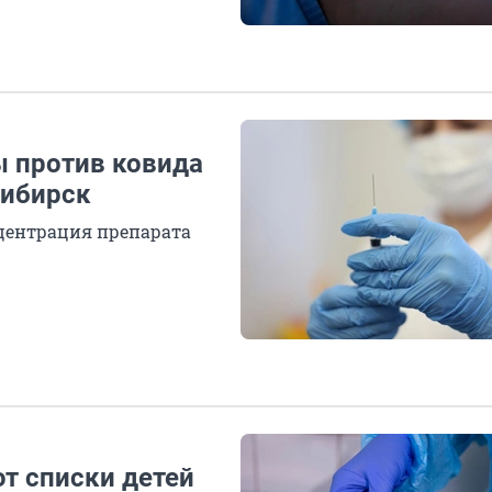
ы против ковида
сибирск
центрация препарата
т списки детей