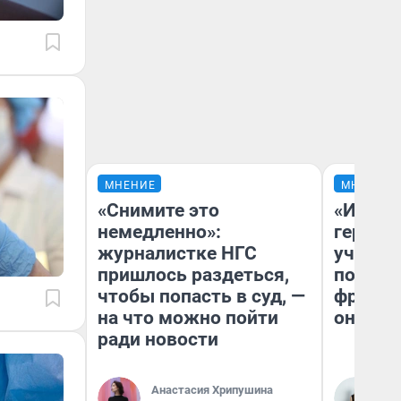
МНЕНИЕ
МНЕНИЕ
«Снимите это
«Игруш
немедленно»:
герои 
журналистке НГС
учит пя
пришлось раздеться,
популя
чтобы попасть в суд, —
франши
на что можно пойти
она по
ради новости
Анастасия Хрипушина
Ма