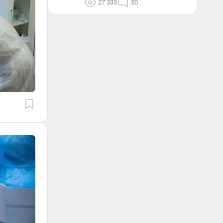
27 333
50