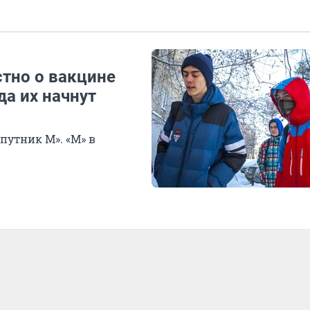
стно о вакцине
да их начнут
путник М». «М» в