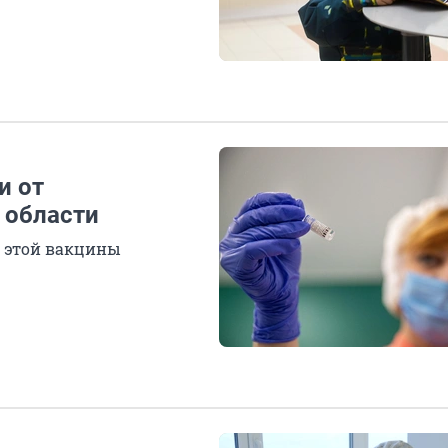
и от
 области
я этой вакцины