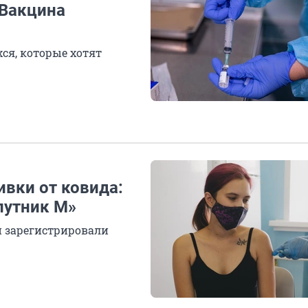
 Вакцина
ся, которые хотят
ивки от ковида:
путник М»
й зарегистрировали