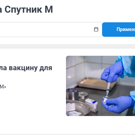
а Спутник М
Примен
ла вакцину для
 М»