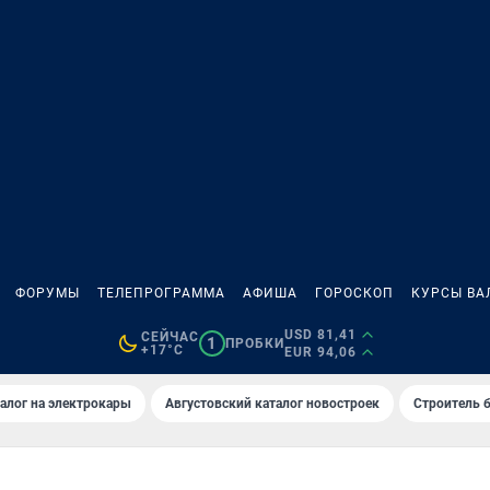
ФОРУМЫ
ТЕЛЕПРОГРАММА
АФИША
ГОРОСКОП
КУРСЫ ВА
USD 81,41
СЕЙЧАС
1
ПРОБКИ
+17°C
EUR 94,06
алог на электрокары
Августовский каталог новостроек
Строитель б