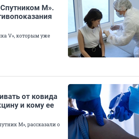
«Спутником М».
тивопоказания
ика V», которым уже
ивать от ковида
кцину и кому ее
утник M», рассказали о