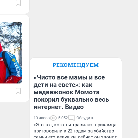
РЕКОМЕНДУЕМ
«Чисто все мамы и все
дети на свете»: как
медвежонок Момота
покорил буквально весь
интернет. Видео
13 часов
5 052
Обсудить
«Это тот, кого ты травила»: прикамца
приговорили к 22 годам за убийство
семьи его девушки, сейчас он звонит