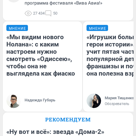
программа фестиваля «Вива Авиа!»
27 434
50
МНЕНИЕ
МНЕНИЕ
«Мы видим нового
«Игрушки больш
Нолана»: с каким
герои истории».
настроем нужно
учит пятая част
смотреть «Одиссею»,
популярной дет
чтобы она не
франшизы и по
выглядела как фиаско
она полезна вз
Мария Тищенко
Надежда Губарь
Обозреватель
РЕКОМЕНДУЕМ
«Ну вот и всё»: звезда «Дома-2»