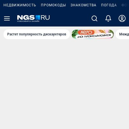
НЕДВИЖИМОСТЬ
ПРОМОКОДЫ
ЗНАКОМСТВА
ПОГОДА
ФО
Растет популярность дискаунтеров
Межд