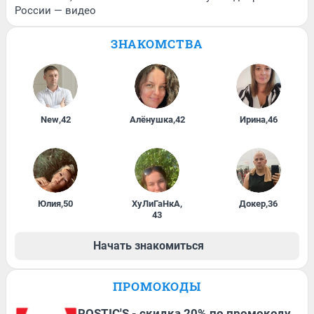
России — видео
ЗНАКОМСТВА
New
,
42
Алёнушка
,
42
Ирина
,
46
Юлия
,
50
ХуЛиГаНкА
,
Докер
,
36
43
Начать знакомиться
ПРОМОКОДЫ
ROSTIC'S - скидка 20% по промокоду