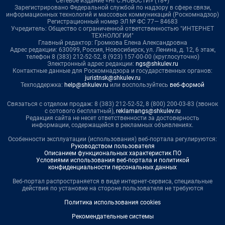
Сетевое издание «НГС.НОВОСТИ» (18+)
Зарегистрировано Федеральной службой по надзору в сфере связи,
информационных технологий и массовых коммуникаций (Роскомнадзор)
Регистрационный номер ЭЛ № ФС 77— 84683
Учредитель: Общество с ограниченной ответственностью "ИНТЕРНЕТ
ТЕХНОЛОГИИ"
Главный редактор: Громкова Елена Александровна
Адрес редакции: 630099, Россия, Новосибирск, ул. Ленина, д. 12, 6 этаж,
телефон 8 (383) 212-52-52, 8 (923) 157-00-00 (круглосуточно)
Электронный адрес редакции:
ngs@shkulev.ru
Контактные данные для Роскомнадзора и государственных органов:
juristnsk@shkulev.ru
Техподдержка:
help@shkulev.ru
или воспользуйтесь
веб-формой
Связаться с отделом продаж: 8 (383) 212-52-52, 8 (800) 200-03-83 (звонок
с сотового бесплатный),
reklamangs@shkulev.ru
Редакция сайта не несет ответственности за достоверность
информации, содержащейся в рекламных объявлениях.
Особенности эксплуатации (использования) веб-портала регулируются:
Руководством пользователя
Описанием функциональных характеристик ПО
Условиями использования веб-портала и политикой
конфиденциальности персональных данных
Веб-портал распространяется в виде интернет-сервиса, специальные
действия по установке на стороне пользователя не требуются
Политика использования cookies
Рекомендательные системы