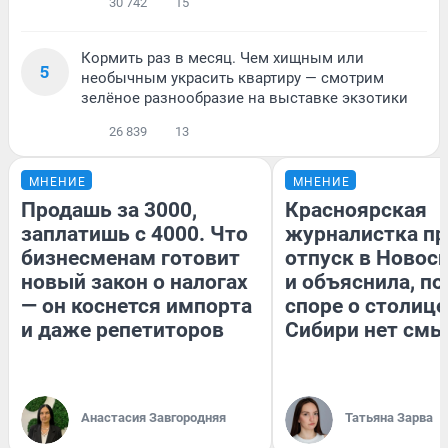
30 742
15
Кормить раз в месяц. Чем хищным или
5
необычным украсить квартиру — смотрим
зелёное разнообразие на выставке экзотики
26 839
13
МНЕНИЕ
МНЕНИЕ
Продашь за 3000,
Красноярская
заплатишь с 4000. Что
журналистка пр
бизнесменам готовит
отпуск в Новос
новый закон о налогах
и объяснила, по
— он коснется импорта
споре о столице
и даже репетиторов
Сибири нет смы
Анастасия Завгородняя
Татьяна Зарва