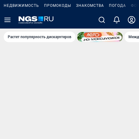
НЕДВИЖИМОСТЬ
ПРОМОКОДЫ
ЗНАКОМСТВА
ПОГОДА
ФО
Растет популярность дискаунтеров
Межд