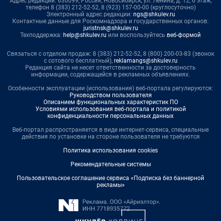
Адрес редакции: 630099, Россия, Новосибирск, ул. Ленина, д. 12, 6 этаж,
телефон 8 (383) 212-52-52, 8 (923) 157-00-00 (круглосуточно)
Электронный адрес редакции:
ngs@shkulev.ru
Контактные данные для Роскомнадзора и государственных органов:
juristnsk@shkulev.ru
Техподдержка:
help@shkulev.ru
или воспользуйтесь
веб-формой
Связаться с отделом продаж: 8 (383) 212-52-52, 8 (800) 200-03-83 (звонок
с сотового бесплатный),
reklamangs@shkulev.ru
Редакция сайта не несет ответственности за достоверность
информации, содержащейся в рекламных объявлениях.
Особенности эксплуатации (использования) веб-портала регулируются:
Руководством пользователя
Описанием функциональных характеристик ПО
Условиями использования веб-портала и политикой
конфиденциальности персональных данных
Веб-портал распространяется в виде интернет-сервиса, специальные
действия по установке на стороне пользователя не требуются
Политика использования cookies
Рекомендательные системы
Пользовательское соглашение сервиса «Подписка без баннерной
рекламы»