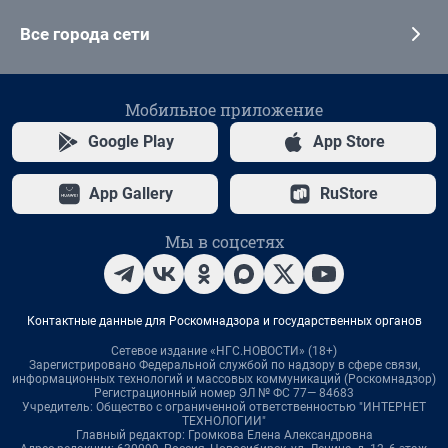
Все города сети
Мобильное приложение
Google Play
App Store
App Gallery
RuStore
Мы в соцсетях
Контактные данные для Роскомнадзора и государственных органов
Сетевое издание «НГС.НОВОСТИ» (18+)
Зарегистрировано Федеральной службой по надзору в сфере связи,
информационных технологий и массовых коммуникаций (Роскомнадзор)
Регистрационный номер ЭЛ № ФС 77— 84683
Учредитель: Общество с ограниченной ответственностью "ИНТЕРНЕТ
ТЕХНОЛОГИИ"
Главный редактор: Громкова Елена Александровна