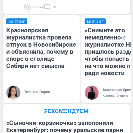
30 622
15
МНЕНИЕ
МНЕНИЕ
Красноярская
«Снимите это
журналистка провела
немедленно»:
отпуск в Новосибирске
журналистке Н
и объяснила, почему в
пришлось разде
споре о столице
чтобы попасть в
Сибири нет смысла
на что можно п
ради новости
Анастасия Хрип
Татьяна Зарва
Корреспондент
РЕКОМЕНДУЕМ
«Сыночки-корзиночки» заполонили
Екатеринбург: почему уральские парни