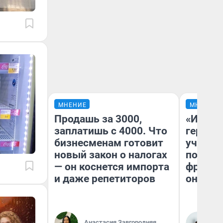
МНЕНИЕ
МНЕНИЕ
Продашь за 3000,
«Игруш
заплатишь с 4000. Что
герои 
бизнесменам готовит
учит пя
новый закон о налогах
популя
— он коснется импорта
франши
и даже репетиторов
она по
Ма
Анастасия Завгородняя