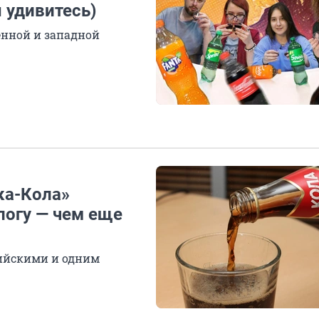
 удивитесь)
енной и западной
ка-Кола»
логу — чем еще
сийскими и одним