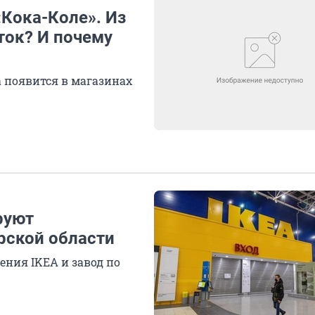
Кока-Коле». Из
ток? И почему
 появится в магазинах
руют
рской области
ения IKEA и завод по