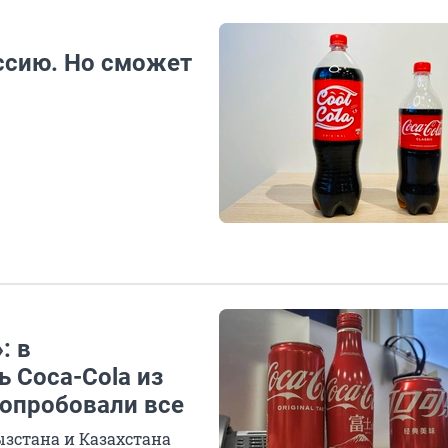
оссию. Но сможет
: в
 Coca-Cola из
попробовали все
зстана и Казахстана