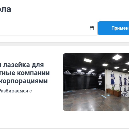
ола
Примен
 лазейка для
стные компании
 корпорациями
Разбираемся с