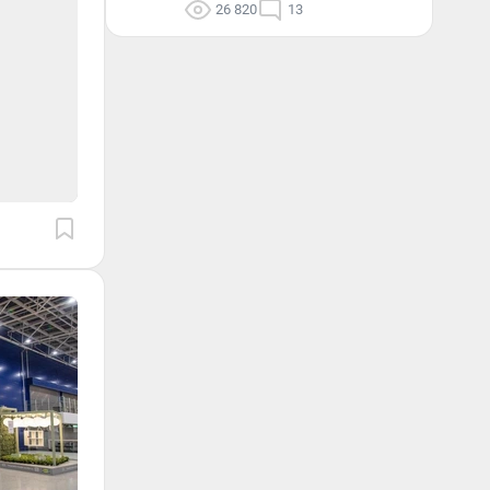
26 820
13