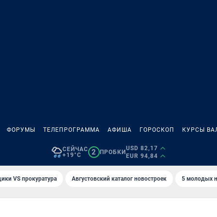
ФОРУМЫ
ТЕЛЕПРОГРАММА
АФИША
ГОРОСКОП
КУРСЫ ВА
USD 82,17
СЕЙЧАС
2
ПРОБКИ
+19°C
EUR 94,84
ики VS прокуратура
Августовский каталог новостроек
5 молодых н