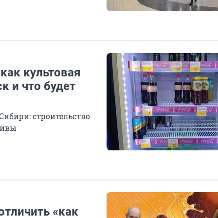
как культовая
к и что будет
ибири: строительство
тивы
 отличить «как