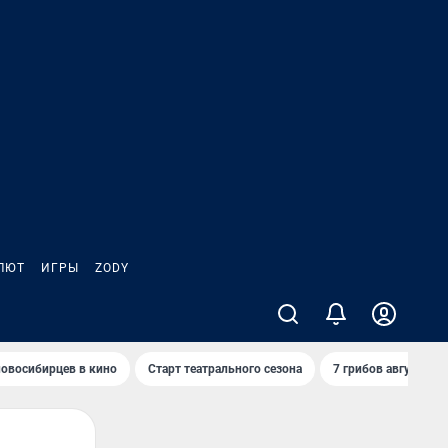
ЛЮТ
ИГРЫ
ZODY
овосибирцев в кино
Старт театрального сезона
7 грибов августа