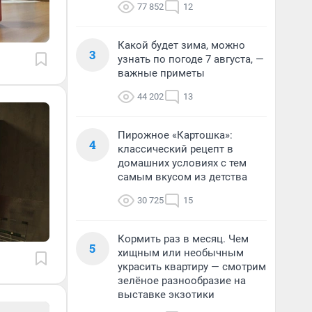
77 852
12
Какой будет зима, можно
3
узнать по погоде 7 августа, —
важные приметы
44 202
13
Пирожное «Картошка»:
4
классический рецепт в
домашних условиях с тем
самым вкусом из детства
30 725
15
Кормить раз в месяц. Чем
5
хищным или необычным
украсить квартиру — смотрим
зелёное разнообразие на
выставке экзотики