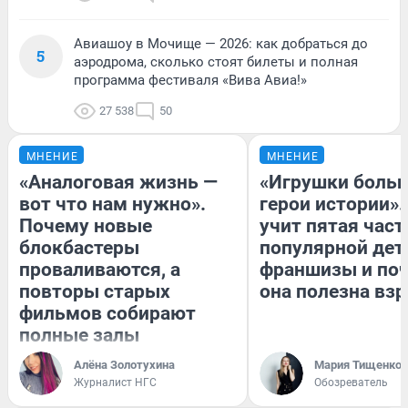
Авиашоу в Мочище — 2026: как добраться до
5
аэродрома, сколько стоят билеты и полная
программа фестиваля «Вива Авиа!»
27 538
50
МНЕНИЕ
МНЕНИЕ
«Аналоговая жизнь —
«Игрушки больш
вот что нам нужно».
герои истории».
Почему новые
учит пятая част
блокбастеры
популярной дет
проваливаются, а
франшизы и по
повторы старых
она полезна вз
фильмов собирают
полные залы
Алёна Золотухина
Мария Тищенко
Журналист НГС
Обозреватель