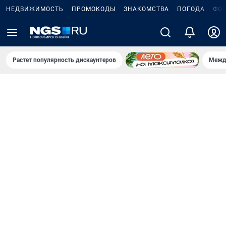
НЕДВИЖИМОСТЬ
ПРОМОКОДЫ
ЗНАКОМСТВА
ПОГОДА
ФО
Растет популярность дискаунтеров
Межд