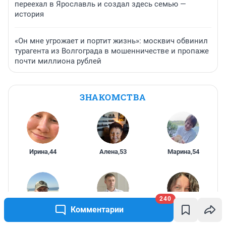
переехал в Ярославль и создал здесь семью —
история
«Он мне угрожает и портит жизнь»: москвич обвинил
турагента из Волгограда в мошенничестве и пропаже
почти миллиона рублей
ЗНАКОМСТВА
Ирина
,
44
Алена
,
53
Марина
,
54
240
Комментарии
Александр
,
New
,
42
Алёнушка
,
42
42