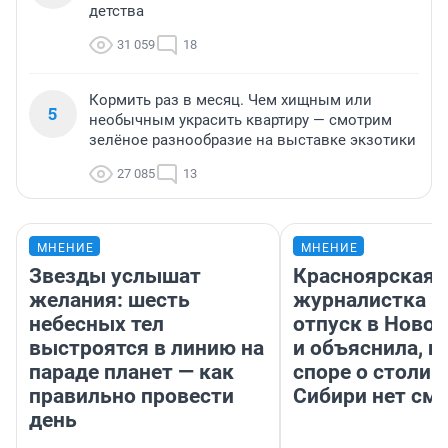
детства
31 059
18
Кормить раз в месяц. Чем хищным или
5
необычным украсить квартиру — смотрим
зелёное разнообразие на выставке экзотики
27 085
13
МНЕНИЕ
МНЕНИЕ
Звезды услышат
Красноярская
желания: шесть
журналистка п
небесных тел
отпуск в Ново
выстроятся в линию на
и объяснила, п
параде планет — как
споре о столиц
правильно провести
Сибири нет см
день