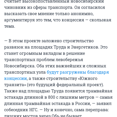
считает высокопоставленный новосибирский
чиновник из сферы транспорта. Он согласился
высказать свое мнение только анонимно,
аргументируя это тем, что концессия — скользкая
тема.
— В этом проекте заложено строительство
развязок на площадях Труда и Энергетиков. Это
станет огромным вкладом в решение
транспортных проблем левобережья
Новосибирска. Оба этих важнейших и сложных
транспортных узла
будут разгружены благодаря
концессии
, а также строительству «Южного
транзита» (это будущий федеральный проект).
Также над площадью Труда появится трамвайная
эстакада длинной в 800 с лишним метров — самая
длинная трамвайная эстакада в России, — заявил
собеседник НГС. — Ну и конечно, сама переправа:
лишних мостов через Обь не бывает.