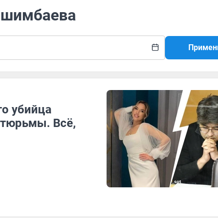
Бишимбаева
Примен
то убийца
 тюрьмы. Всё,