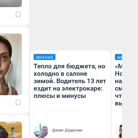
МНЕНИЕ
МНЕНИЕ
Тепло для бюджета, но
«Мы ви
холодно в салоне
Нолана
зимой. Водитель 13 лет
настро
ездит на электрокаре:
смотре
плюсы и минусы
чтобы 
выгляд
Денис Дедюхин
На