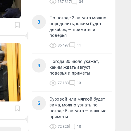
137 317
34
По погоде 3 августа можно
3
определить, каким будет
декабрь, — приметы и
поверья
86 497
11
Погода 30 июля укажет,
4
каким ждать август —
поверья и приметы
77 183
13
Суровой или мягкой будет
5
зима, можно узнать по
погоде 5 августа — важные
приметы
72 325
10