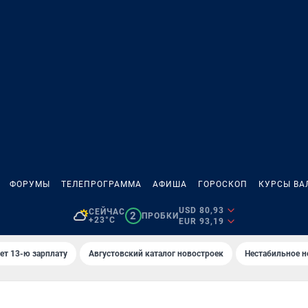
ФОРУМЫ
ТЕЛЕПРОГРАММА
АФИША
ГОРОСКОП
КУРСЫ ВА
USD 80,93
СЕЙЧАС
2
ПРОБКИ
+23°C
EUR 93,19
ет 13-ю зарплату
Августовский каталог новостроек
Нестабильное н