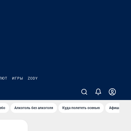
ЛЮТ
ИГРЫ
ZODY
ебо
Алкоголь без алкоголя
Куда полететь осенью
Афиша на ав