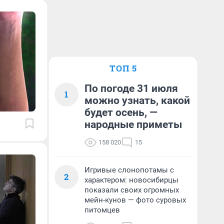
ТОП 5
По погоде 31 июля
1
можно узнать, какой
будет осень, —
народные приметы
158 020
15
Игривые слонопотамы с
2
характером: новосибирцы
показали своих огромных
мейн-кунов — фото суровых
питомцев