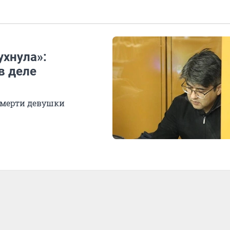
ухнула»:
в деле
 смерти девушки