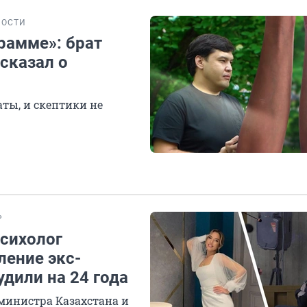
НОСТИ
рамме»: брат
сказал о
ты, и скептики не
Р
психолог
ление экс-
дили на 24 года
министра Казахстана и