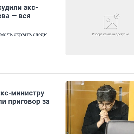
судили экс-
ва — вся
омочь скрыть следы
экс-министру
и приговор за