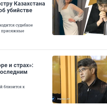
стру Казахстана
об убийстве
ходится судебное
ят присяжные
ре и страх»:
последним
й близится к