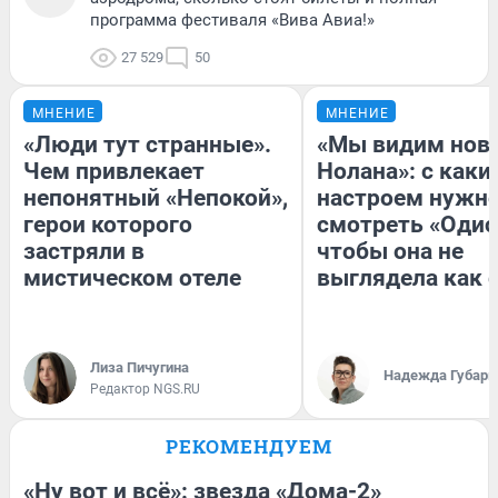
программа фестиваля «Вива Авиа!»
27 529
50
МНЕНИЕ
МНЕНИЕ
«Люди тут странные».
«Мы видим нов
Чем привлекает
Нолана»: с каки
непонятный «Непокой»,
настроем нужн
герои которого
смотреть «Одис
застряли в
чтобы она не
мистическом отеле
выглядела как 
Лиза Пичугина
Надежда Губарь
Редактор NGS.RU
РЕКОМЕНДУЕМ
«Ну вот и всё»: звезда «Дома-2»