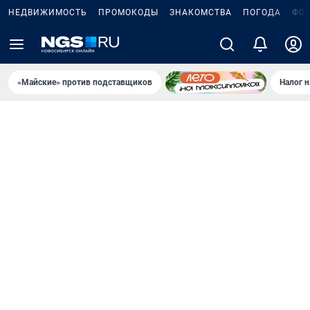
НЕДВИЖИМОСТЬ
ПРОМОКОДЫ
ЗНАКОМСТВА
ПОГОДА
ФО
«Майские» против подставщиков
Налог 