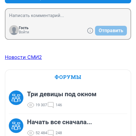
Вот почему-то это никого не волнует, никто не вводит 
карантины, хотя при таких цифрах - не пандемия ли 
это
Гость
Отправить
Войти
Новости СМИ2
ФОРУМЫ
Три девицы под окном
19 307
146
Начать все сначала...
52 484
248