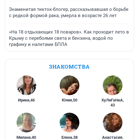
Знаменитая тикток-блогер, рассказывавшая о борьбе
с редкой формой рака, умерла в возрасте 26 лет
«На 18 отдыхающих 18 поваров». Как проходит лето в
Крыму с перебоями света и бензина, водой по
графику и налетами БПЛА
ЗНАКОМСТВА
Ирина
,
46
Юлия
,
50
ХуЛиГаНкА
,
43
Милана
,
40
Елена
,
38
Анастасия
,