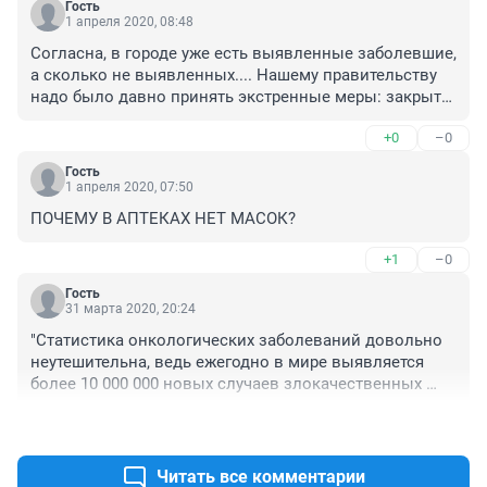
Гость
1 апреля 2020, 08:48
Согласна, в городе уже есть выявленные заболевшие, 
а сколько не выявленных.... Нашему правительству 
надо было давно принять экстренные меры: закрыть 
границы, ввести штрафы (вплоть до уголовной 
+0
–0
ответственности); тестировать ВСЕХ прибывших в 
город (транзитников масса), даже с прямых рейсов 
Гость
из-за границы никого не проверяли, по "зеленке" 
1 апреля 2020, 07:50
проходили, все по городу шарохаются!!! А сейчас... 
ПОЧЕМУ В АПТЕКАХ НЕТ МАСОК?
для того, чтобы выявить заболевших необходимо ЧС 
с карантином вводить недели на 2-3 с небольшими 
+1
–0
выплатами на хлеб и воду (люди работают, чтобы 
семью кормить, куда деваться). На данный момент 
Гость
31 марта 2020, 20:24
страна повторяет печальный опыт Италии. Печально!
"Статистика онкологических заболеваний довольно 
неутешительна, ведь ежегодно в мире выявляется 
более 10 000 000 новых случаев злокачественных 
новообразований, таким образом, ежедневно 
+0
–1
примерно 27 000 пациентам ставят этот диагноз. На 
сегодняшний момент в мире от рака страдает более 
14 000 000 человек, из которых 8 200 000 погибает." 
Читать все комментарии