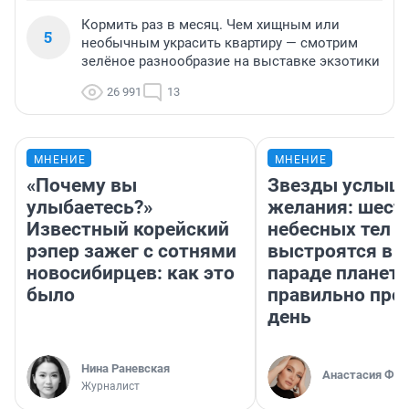
Кормить раз в месяц. Чем хищным или
5
необычным украсить квартиру — смотрим
зелёное разнообразие на выставке экзотики
26 991
13
МНЕНИЕ
МНЕНИЕ
«Почему вы
Звезды услыш
улыбаетесь?»
желания: шест
Известный корейский
небесных тел
рэпер зажег с сотнями
выстроятся в 
новосибирцев: как это
параде планет 
было
правильно про
день
Нина Раневская
Анастасия Фил
Журналист