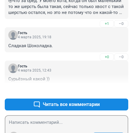
🤣что за бред. У моего кота, когда он был маленький 
то же шерсть была такая, сейчас только хвост с такой 
шерстью остался, но это не потому что он какой-то 
уникальной, чистокровный породы, а потому что его 
+1
–0
мама шотландская вислоухая сходила на лево, не 
уследили. Мне он достался бесплатно, когда 
Гость
рассказала хозяйке, посмеялась, что продешевила 🤣
4 марта 2025, 19:18
🤣🤣🤣
Сладкая Шоколадка.
+0
–0
Гость
4 марта 2025, 12:43
Сурьёзный какой ))
+0
–0
Читать все комментарии