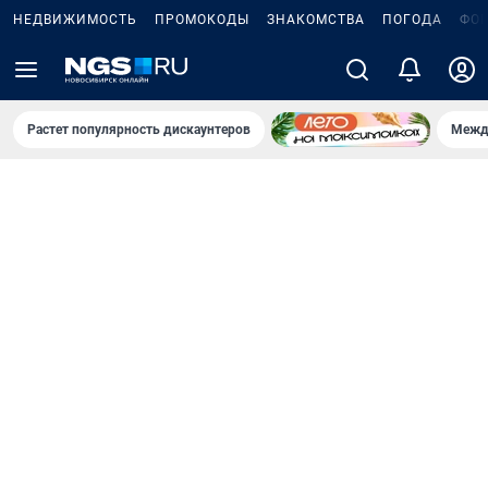
НЕДВИЖИМОСТЬ
ПРОМОКОДЫ
ЗНАКОМСТВА
ПОГОДА
ФО
Растет популярность дискаунтеров
Межд