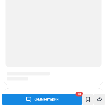
Реклама на сайте
Прайс-лист
О компании
Наши награды
Наши вакансии
Техподдержка
Предвыборная агитация
Статистика канала в MAX
18
Комментарии
Все города сети