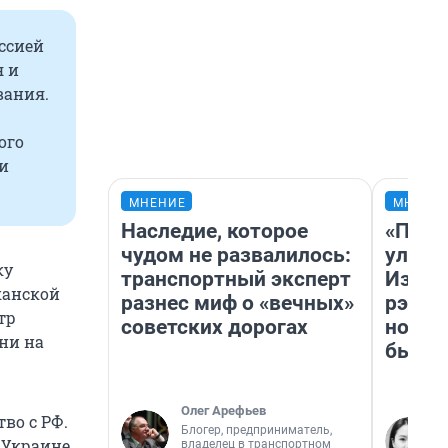
ссией
я и
вания.
ого
и
МНЕНИЕ
МНЕНИ
Наследие, которое
«Поче
чудом не развалилось:
улыба
ку
транспортный эксперт
Извес
канской
разнес миф о «вечных»
рэпер
тр
советских дорогах
новос
 ни на
было
Олег Арефьев
во с РФ.
Блогер, предприниматель,
 Украине
владелец в транспортном