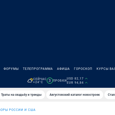
ФОРУМЫ
ТЕЛЕПРОГРАММА
АФИША
ГОРОСКОП
КУРСЫ ВА
USD 82,17
СЕЙЧАС
3
ПРОБКИ
+24°C
EUR 94,84
Траты на свадьбу и тренды
Августовский каталог новостроек
Стал
ВОРЫ РОССИИ И США