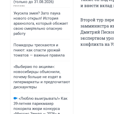
(только до 31.08.2026)
и внести вклад 
Укусила змея? Зато паука
нового открыл! История
Второй тур пер
арахнолога, который обожает
замминистра ин
свою смертельно опасную
Дмитрий Песков 
работу
экспертном уро
конфликта на У
Помидоры трескаются и
гниют: как спасти урожай
томатов — важные правила
«Выбираю по акциям»:
новосибирцы объяснили,
почему больше не ездят в
гипермаркеты и предпочитают
дискаунтеры
«Люблю выигрывать!» Как
39-летняя парикмахер
покорила жюри конкурса
«Миссис Земля — 2026» в