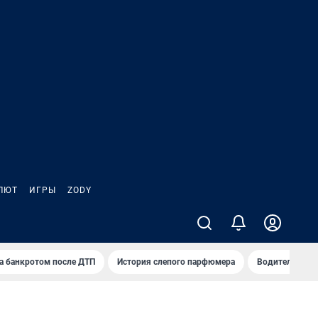
ЛЮТ
ИГРЫ
ZODY
а банкротом после ДТП
История слепого парфюмера
Водители пер