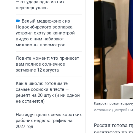
— от удара одна из них
перевернулась
Белый медвежонок из
Новосибирского зоопарка
устроил охоту за канистрой —
видео с ним набирают
миллионы просмотров
Ловите момент: что принесет
вам полное солнечное
затмение 12 августа
Как в школе: готовим те
самые сосиски в тесте —
рецепт на 20 штук (и ни одной
не останется)
Лавров провел встреч
Источник: 
Дмитрий Ем
Нас ждут целых семь коротких
рабочих недель: график на
Россия готова 
2027 год
результата на п