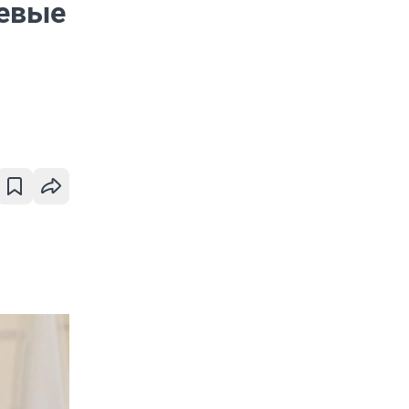
оевые