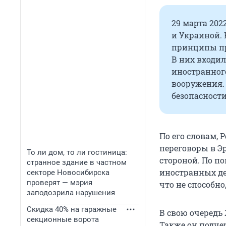
29 марта 202
и Украиной.
принципы пр
В них входи
иностранного
вооружения.
безопасности
По его словам,
переговоры в Э
То ли дом, то ли гостиница:
стороной. По по
странное здание в частном
иностранных дел
секторе Новосибирска
проверят — мэрия
что не способно
заподозрила нарушения
Скидка 40% на гаражные
В свою очередь
секционные ворота
Также он подче