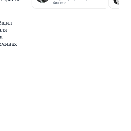
бизнесе
общил
мля
на
ричинах