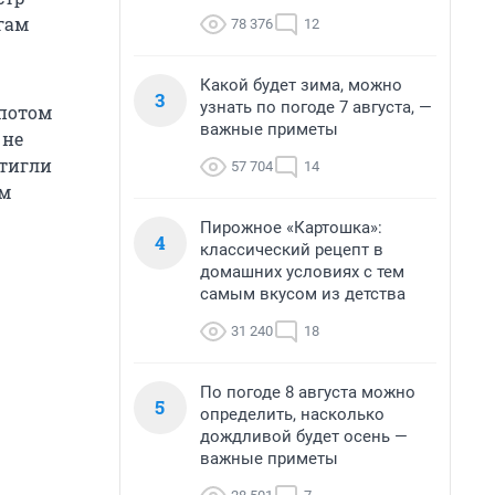
гам
78 376
12
Какой будет зима, можно
3
узнать по погоде 7 августа, —
 потом
важные приметы
 не
стигли
57 704
14
ам
Пирожное «Картошка»:
4
классический рецепт в
домашних условиях с тем
самым вкусом из детства
31 240
18
По погоде 8 августа можно
5
определить, насколько
дождливой будет осень —
важные приметы