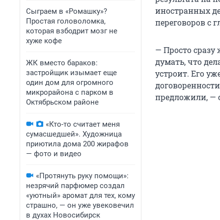
иностранных де
Сыграем в «Ромашку»?
Простая головоломка,
переговоров с 
которая взбодрит мозг не
хуже кофе
— Просто сразу
думать, что дел
ЖК вместо бараков:
застройщик изымает еще
устроит. Его уж
один дом для огромного
договоренности
микрорайона с парком в
предложили, — 
Октябрьском районе
«Кто-то считает меня
сумасшедшей». Художница
приютила дома 200 жирафов
— фото и видео
«Протянуть руку помощи»:
незрячий парфюмер создал
«уютный» аромат для тех, кому
страшно, — он уже увековечил
в духах Новосибирск