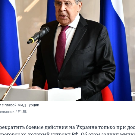
у с главой МИД Турции
ельянов / E1.RU
прекратить боевые действия на Украине только при д
ереговорах, который устроит РФ. Об этом заявил мини