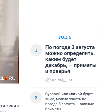
ТОП 5
По погоде 3 августа
1
можно определить,
каким будет
декабрь, — приметы
и поверья
87 635
11
Суровой или мягкой будет
2
зима, можно узнать по
погоде 5 августа — важные
остижении
приметы
стр