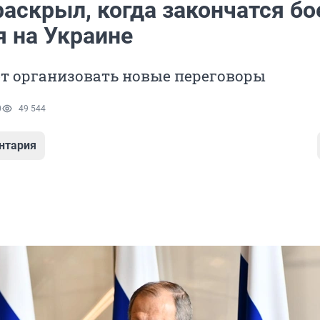
раскрыл, когда закончатся б
я на Украине
т организовать новые переговоры
0
49 544
нтария