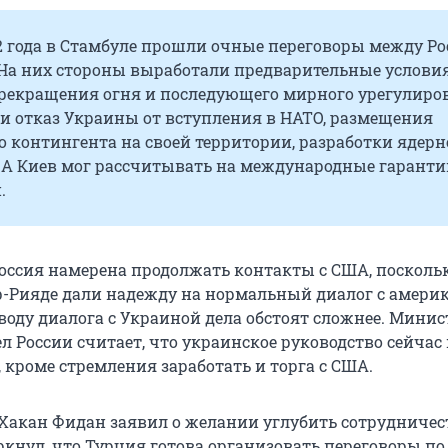
2 года в Стамбуле прошли очные переговоры между Ро
 На них стороны выработали предварительные услови
екращения огня и последующего мирного урегулиро
ли отказ Украины от вступления в НАТО, размещения
 контингента на своей территории, разработки ядерн
 А Киев мог рассчитывать на международные гаранти
.
 Россия намерена продолжать контакты с США, посколь
р-Рияде дали надежду на нормальный диалог с амери
воду диалога с Украиной дела обстоят сложнее.
Минис
 России считает, что украинское руководство сейчас
, кроме стремления заработать и торга с США.
 Хакан Фидан заявил о желании углубить сотрудничест
ркнул, что Турция готова организовать переговоры по