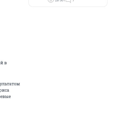
28 501
7
ой в
зультатом
риса
оевые