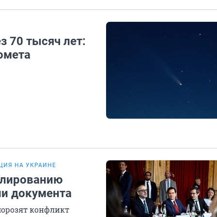
з 70 тысяч лет:
омета
ЦИЯ НА УКРАИНЕ
улированию
ли документа
морозят конфликт