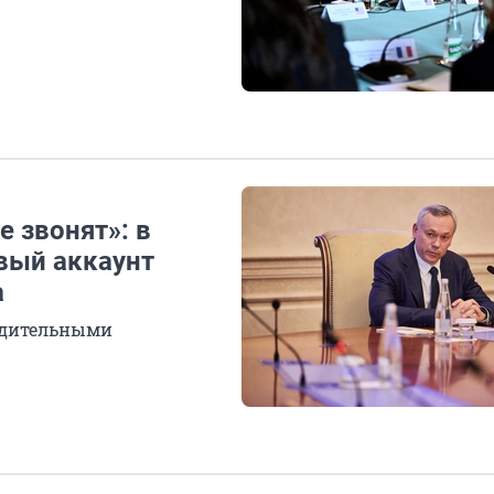
 звонят»: в
вый аккаунт
а
бдительными