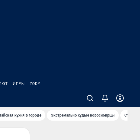
ЛЮТ
ИГРЫ
ZODY
тайская кухня в городе
Экстремально худые новосибирцы
Старт те