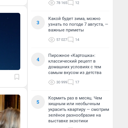
78 165
12
Какой будет зима, можно
3
узнать по погоде 7 августа, —
важные приметы
57 027
14
Пирожное «Картошка»:
4
классический рецепт в
домашних условиях с тем
самым вкусом из детства
30 999
17
Кормить раз в месяц. Чем
5
хищным или необычным
украсить квартиру — смотрим
зелёное разнообразие на
выставке экзотики