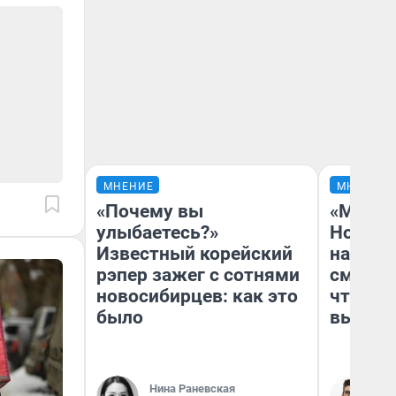
МНЕНИЕ
МНЕНИЕ
«Почему вы
«Мы ви
улыбаетесь?»
Нолана
Известный корейский
настро
рэпер зажег с сотнями
смотре
новосибирцев: как это
чтобы 
было
выгляд
Нина Раневская
На