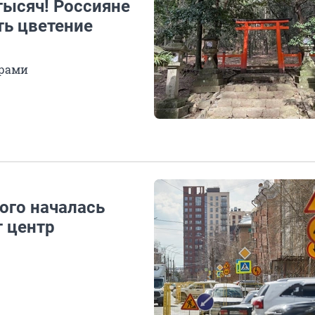
тысяч! Россияне
ть цветение
драми
ого началась
т центр