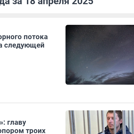
да за 18 апреля 2025
орного потока
а следующей
»: главу
топором троих