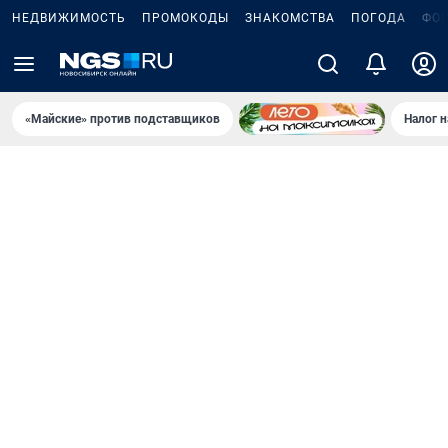
НЕДВИЖИМОСТЬ
ПРОМОКОДЫ
ЗНАКОМСТВА
ПОГОДА
ФО
«Майские» против подставщиков
Налог 