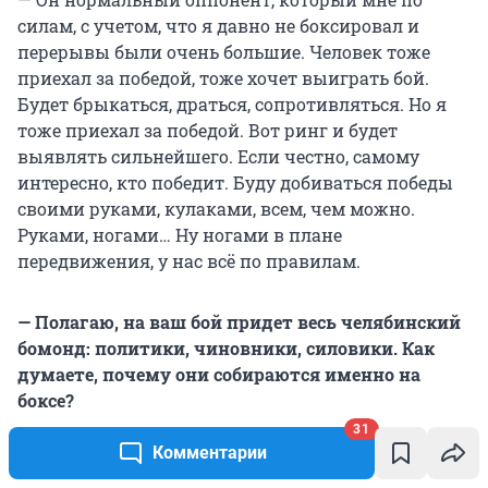
силам, с учетом, что я давно не боксировал и
перерывы были очень большие. Человек тоже
приехал за победой, тоже хочет выиграть бой.
Будет брыкаться, драться, сопротивляться. Но я
тоже приехал за победой. Вот ринг и будет
выявлять сильнейшего. Если честно, самому
интересно, кто победит. Буду добиваться победы
своими руками, кулаками, всем, чем можно.
Руками, ногами… Ну ногами в плане
передвижения, у нас всё по правилам.
— Полагаю, на ваш бой придет весь челябинский
бомонд: политики, чиновники, силовики. Как
думаете, почему они собираются именно на
боксе?
31
Комментарии
— Знаете, почему в Америке бокс — это
высокооплачиваемый вид спорта? Потому что ты