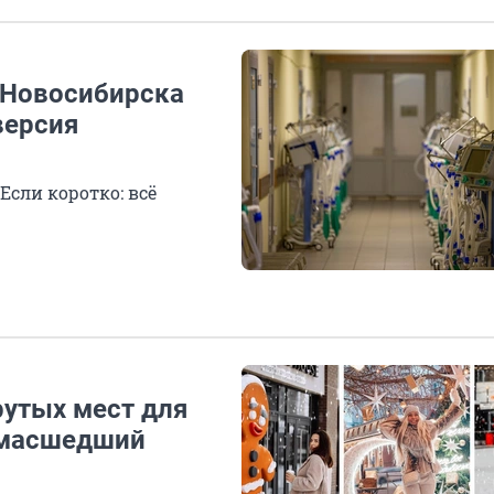
 Новосибирска
версия
сли коротко: всё
рутых мест для
умасшедший