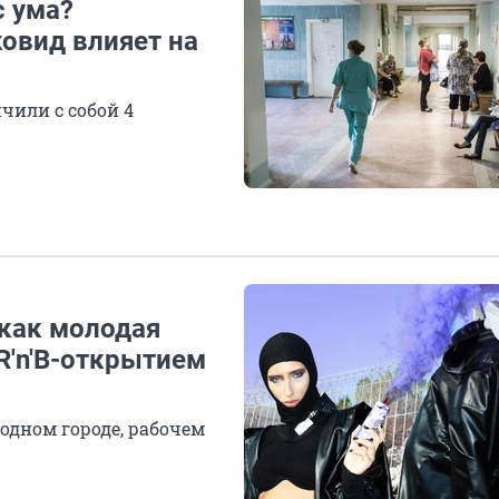
с ума?
ковид влияет на
чили с собой 4
 как молодая
R'n'B-открытием
одном городе, рабочем