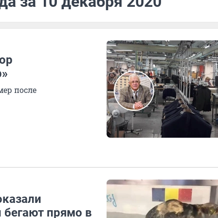
да за 10 декабря 2020
ор
р»
мер после
оказали
 бегают прямо в