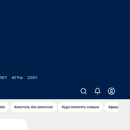
ЛЮТ
ИГРЫ
ZODY
ебо
Алкоголь без алкоголя
Куда полететь осенью
Афиша на ав