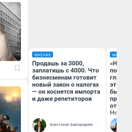
МНЕНИЕ
МНЕНИЕ
Продашь за 3000,
«Никог
заплатишь с 4000. Что
победи
бизнесменам готовит
главны
новый закон о налогах
этого г
— он коснется импорта
бьет р
и даже репетиторов
прокат
отзыв 
Нолана
Ст
Анастасия Завгородняя
Эк