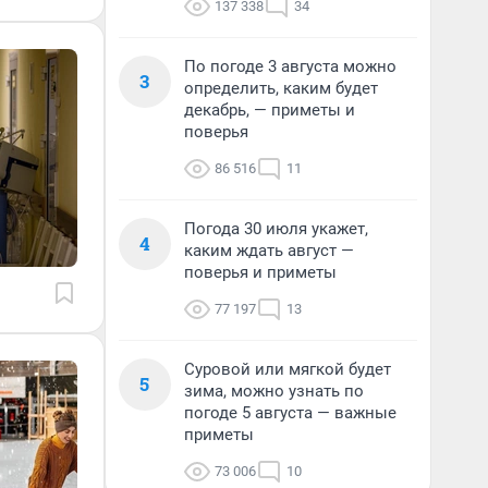
137 338
34
По погоде 3 августа можно
3
определить, каким будет
декабрь, — приметы и
поверья
86 516
11
Погода 30 июля укажет,
4
каким ждать август —
поверья и приметы
77 197
13
Суровой или мягкой будет
5
зима, можно узнать по
погоде 5 августа — важные
приметы
73 006
10