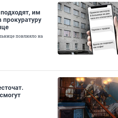
 подходят, им
в прокуратуру
ице
ольнице повлияло на
сточат.
 смогут