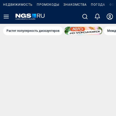
НЕДВИЖИМОСТЬ
ПРОМОКОДЫ
ЗНАКОМСТВА
ПОГОДА
ФО
Растет популярность дискаунтеров
Межд