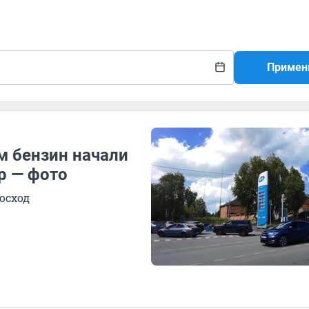
Примен
м бензин начали
р — фото
осход