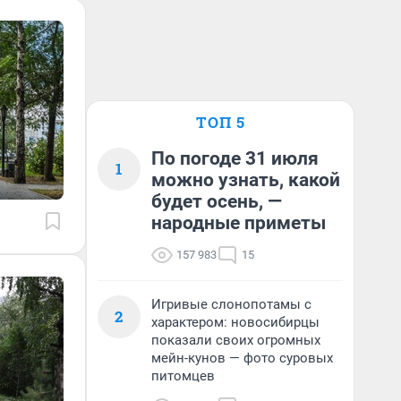
ТОП 5
По погоде 31 июля
1
можно узнать, какой
будет осень, —
народные приметы
157 983
15
Игривые слонопотамы с
2
характером: новосибирцы
показали своих огромных
мейн-кунов — фото суровых
питомцев