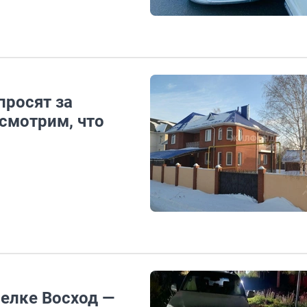
просят за
смотрим, что
селке Восход —