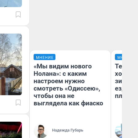
МНЕНИЕ
МНЕНИЕ
«Мы видим нового
Тепло 
Нолана»: с каким
холодн
настроем нужно
зимой.
смотреть «Одиссею»,
ездит н
чтобы она не
плюсы 
выглядела как фиаско
Надежда Губарь
Д