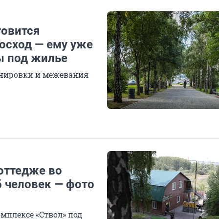
товится
осход — ему уже
ы под жилье
анировки и межевания
коттедже во
б человек — фото
мплексе «Ствол» под