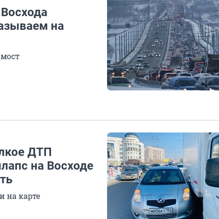
 Восхода
азываем на
 мост
елкое ДТП
лапс на Восходе
ать
 на карте