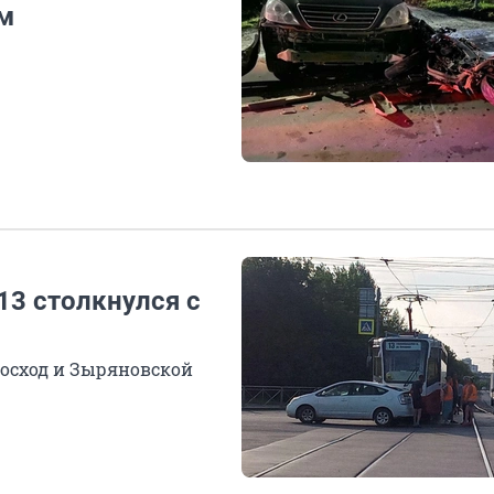
м
13 столкнулся с
осход и Зыряновской