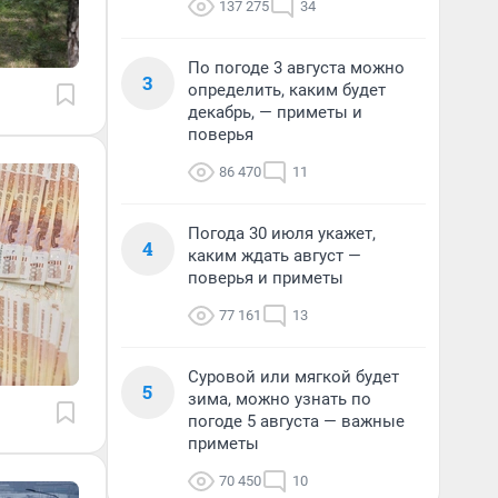
137 275
34
По погоде 3 августа можно
3
определить, каким будет
декабрь, — приметы и
поверья
86 470
11
Погода 30 июля укажет,
4
каким ждать август —
поверья и приметы
77 161
13
Суровой или мягкой будет
5
зима, можно узнать по
погоде 5 августа — важные
приметы
70 450
10