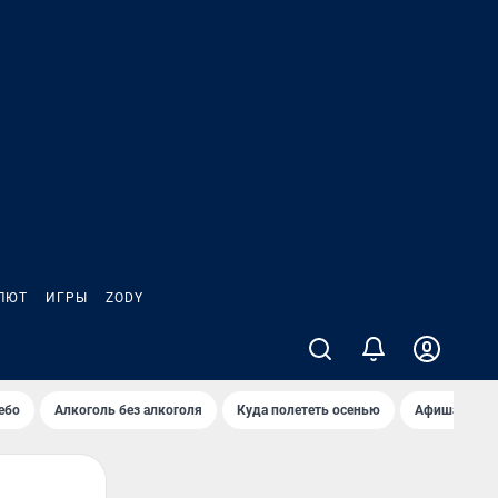
ЛЮТ
ИГРЫ
ZODY
ебо
Алкоголь без алкоголя
Куда полететь осенью
Афиша на ав