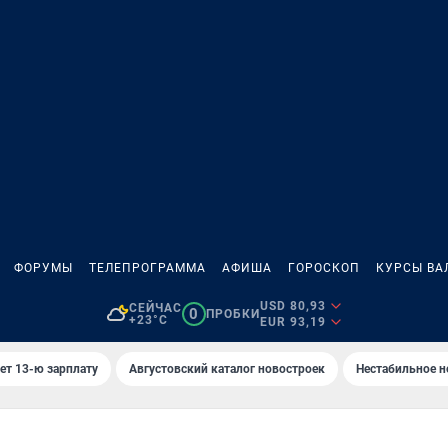
ФОРУМЫ
ТЕЛЕПРОГРАММА
АФИША
ГОРОСКОП
КУРСЫ ВА
USD 80,93
СЕЙЧАС
0
ПРОБКИ
+23°C
EUR 93,19
ет 13-ю зарплату
Августовский каталог новостроек
Нестабильное н