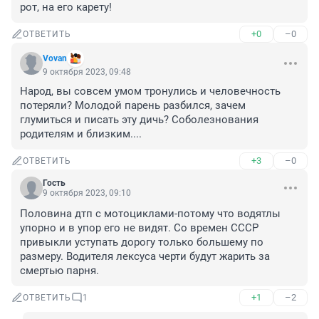
рот, на его карету!
+0
–0
ОТВЕТИТЬ
Vovan
9 октября 2023, 09:48
Народ, вы совсем умом тронулись и человечность 
потеряли? Молодой парень разбился, зачем 
глумиться и писать эту дичь? Соболезнования 
родителям и близким....
+3
–0
ОТВЕТИТЬ
Гость
9 октября 2023, 09:10
Половина дтп с мотоциклами-потому что водятлы 
упорно и в упор его не видят. Со времен СССР 
привыкли уступать дорогу только большему по 
размеру. Водителя лексуса черти будут жарить за 
смертью парня.
+1
–2
ОТВЕТИТЬ
1