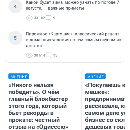
Какой будет зима, можно узнать по погоде 7
4
августа, — важные приметы
33 162
9
Пирожное «Картошка»: классический рецепт
5
в домашних условиях с тем самым вкусом из
детства
30 614
15
МНЕНИЕ
МНЕНИЕ
«Никого нельзя
«Покупаешь ко
победить». О чём
мешке»:
главный блокбастер
предпринимат
этого года, который
рассказала, как
бьет рекорды в
самом деле ус
прокате: честный
бизнес со скл
отзыв на «Одиссею»
дешевых това