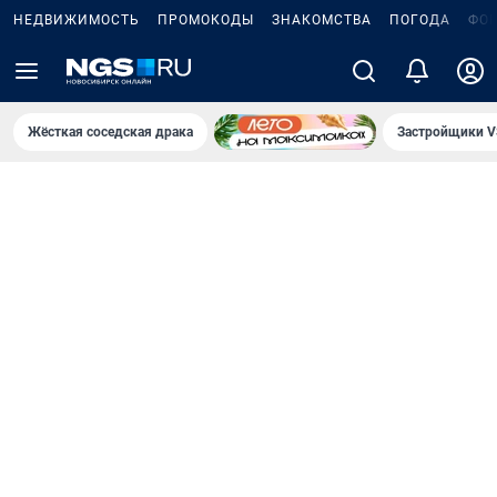
НЕДВИЖИМОСТЬ
ПРОМОКОДЫ
ЗНАКОМСТВА
ПОГОДА
ФО
Жёсткая соседская драка
Застройщики V