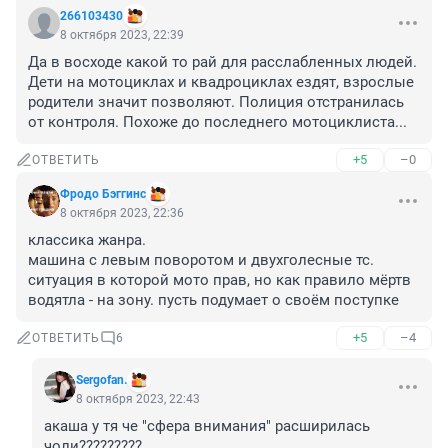
266103430
8 октября 2023, 22:39
Да в восходе какой то рай для расслабленных людей. 
Дети на мотоциклах и квадроциклах ездят, взрослые 
родители значит позволяют. Полиция отстранилась 
от контроля. Похоже до последнего мотоциклиста...
+5
–0
ОТВЕТИТЬ
Фродо Бэггинс
8 октября 2023, 22:36
классика жанра.

машина с левым поворотом и двухголесные тс.

ситуация в которой мото прав, но как правило мёртв

водятла - на зону. пусть подумает о своём поступке
+5
–4
ОТВЕТИТЬ
6
Sergofan.
8 октября 2023, 22:43
акаша у тя че "сфера внимания" расширилась 
чоли?????????
