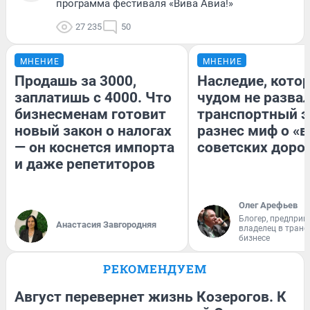
программа фестиваля «Вива Авиа!»
27 235
50
МНЕНИЕ
МНЕНИЕ
Продашь за 3000,
Наследие, кото
заплатишь с 4000. Что
чудом не разва
бизнесменам готовит
транспортный э
новый закон о налогах
разнес миф о «
— он коснется импорта
советских доро
и даже репетиторов
Олег Арефьев
Блогер, предприн
Анастасия Завгородняя
владелец в тран
бизнесе
РЕКОМЕНДУЕМ
Август перевернет жизнь Козерогов. К