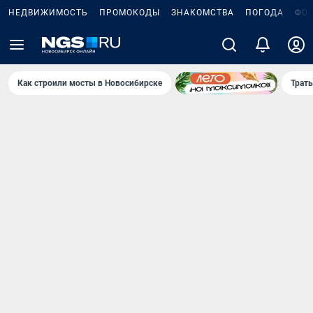
НЕДВИЖИМОСТЬ
ПРОМОКОДЫ
ЗНАКОМСТВА
ПОГОДА
ФО
Как строили мосты в Новосибирске
Траты