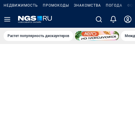
НЕДВИЖИМОСТЬ
ПРОМОКОДЫ
ЗНАКОМСТВА
ПОГОДА
ФО
Растет популярность дискаунтеров
Межд