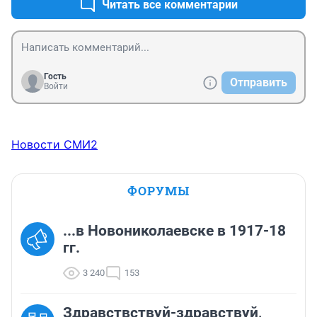
Всю свою любовь в клички вкладывают.
Читать все комментарии
Гость
Отправить
Войти
Новости СМИ2
ФОРУМЫ
...в Новониколаевске в 1917-18
гг.
3 240
153
Здравствствуй-здравствуй,