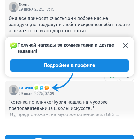
Гость
29 июня 2025, 17:15
Они все приносят счастья,они добрее нас,не 
завидуют,не предадут и любят искренне,любят просто 
а не за что то и это дорогого стоит
+8
–0
Получай награды за комментарии и другие 
задания!
Гость
29 июня 2025, 16:01
Подробнее в профиле
Трехцветная, приносит в дом счастье.
+4
–0
котичек
29 июня 2025, 02:39
"котенка по кличке Фурия нашла на мусорке 
преподавательница школы искусств. "

 Ну, предположим, на мусорке котенок жил БЕЗ 
имени. Это уже эти такую "красивую" кличку дали. То 
+4
–5
клостридией обзовут, то фурией, то гарпией - сразу 
видно, что прямо-таки истово обожают животных... 