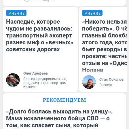
МНЕНИЕ
МНЕНИЕ
Наследие, которое
«Никого нельзя
чудом не развалилось:
победить». О ч
транспортный эксперт
главный блокба
разнес миф о «вечных»
этого года, кот
советских дорогах
бьет рекорды в
прокате: честн
отзыв на «Одис
Нолана
Олег Арефьев
Блогер, предприниматель,
Стас Соколов
владелец в транспортном
Эксперт
бизнесе
РЕКОМЕНДУЕМ
«Долго боялась выходить на улицу».
Мама искалеченного бойца СВО — о
том, как спасает сына, который