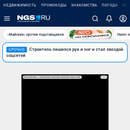
НЕДВИЖИМОСТЬ
ПРОМОКОДЫ
ЗНАКОМСТВА
ПОГОДА
ФО
«Майские» против подставщиков
Налог 
Строитель лишился рук и ног и стал звездой
СРОЧНО
соцсетей
РЕКЛАМА • CHOOSE.ROOM-ROOM.ONLINE