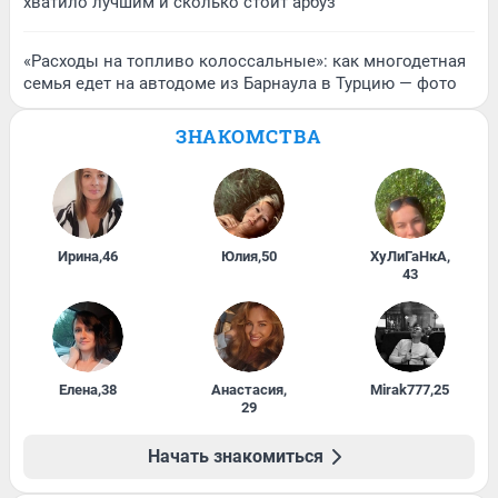
хватило лучшим и сколько стоит арбуз
«Расходы на топливо колоссальные»: как многодетная
семья едет на автодоме из Барнаула в Турцию — фото
ЗНАКОМСТВА
Ирина
,
46
Юлия
,
50
ХуЛиГаНкА
,
43
Елена
,
38
Анастасия
,
Mirak777
,
25
29
Начать знакомиться