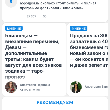
5
аэродрома, сколько стоят билеты и полная
программа фестиваля «Вива Авиа!»
27 367
50
МНЕНИЕ
МНЕНИЕ
Близнецам —
Продашь за 300
внезапные перемены,
заплатишь с 400
Девам —
бизнесменам го
дополнительные
новый закон о н
траты: каким будет
— он коснется 
август для всех знаков
и даже репетит
зодиака — таро-
прогноз
Анастасия Першина
Анастасия Завг
Автор мнения
РЕКОМЕНДУЕМ