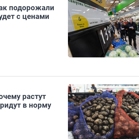
 как подорожали
удет с ценами
почему растут
придут в норму