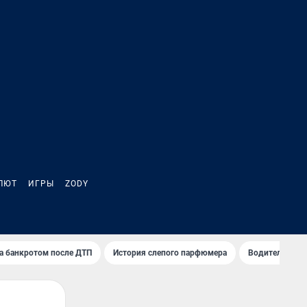
ЛЮТ
ИГРЫ
ZODY
а банкротом после ДТП
История слепого парфюмера
Водители пер