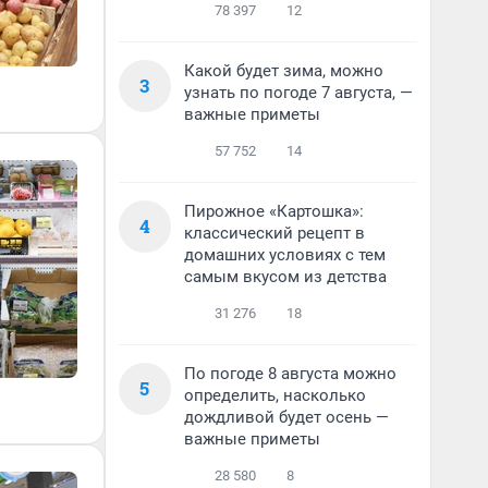
78 397
12
Какой будет зима, можно
3
узнать по погоде 7 августа, —
важные приметы
57 752
14
Пирожное «Картошка»:
4
классический рецепт в
домашних условиях с тем
самым вкусом из детства
31 276
18
По погоде 8 августа можно
5
определить, насколько
дождливой будет осень —
важные приметы
28 580
8