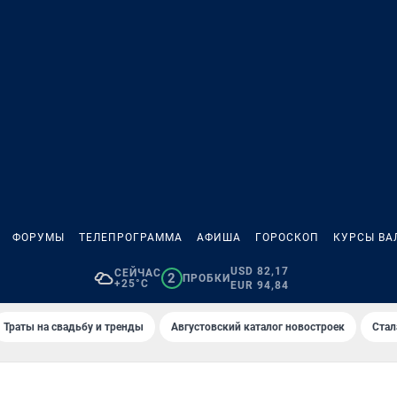
ФОРУМЫ
ТЕЛЕПРОГРАММА
АФИША
ГОРОСКОП
КУРСЫ ВА
USD 82,17
СЕЙЧАС
2
ПРОБКИ
+25°C
EUR 94,84
Траты на свадьбу и тренды
Августовский каталог новостроек
Стал