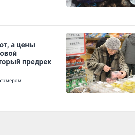
ют, а цены
ровой
торый предрек
фермером