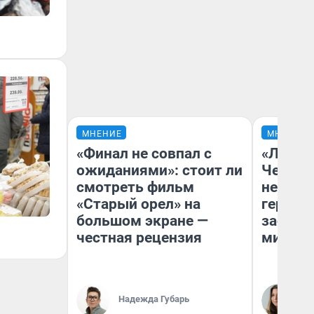
МНЕНИЕ
МНЕНИЕ
«Финал не совпал с
«Люди 
ожиданиями»: стоит ли
Чем пр
смотреть фильм
непоня
«Старый орел» на
герои 
большом экране —
застря
честная рецензия
мистич
Ли
Надежда Губарь
Ре