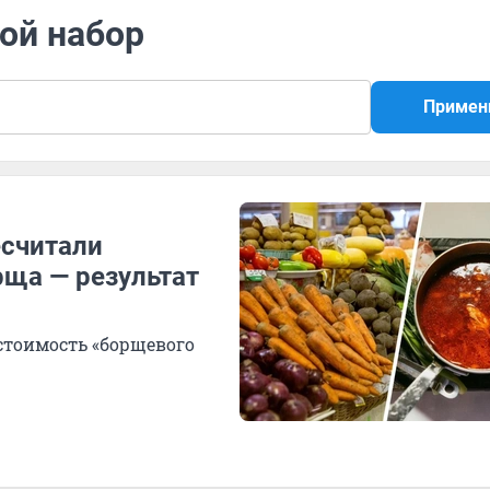
ой набор
Примен
есчитали
рща — результат
 стоимость «борщевого