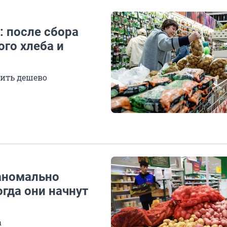
: после сбора
го хлеба и
оить дешево
 аномально
гда они начнут
а