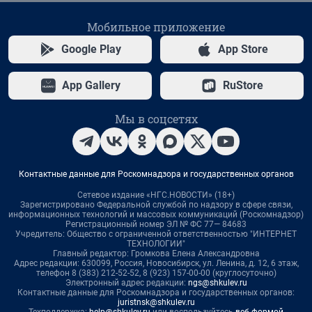
Мобильное приложение
Google Play
App Store
App Gallery
RuStore
Мы в соцсетях
Контактные данные для Роскомнадзора и государственных органов
Сетевое издание «НГС.НОВОСТИ» (18+)
Зарегистрировано Федеральной службой по надзору в сфере связи,
информационных технологий и массовых коммуникаций (Роскомнадзор)
Регистрационный номер ЭЛ № ФС 77— 84683
Учредитель: Общество с ограниченной ответственностью "ИНТЕРНЕТ
ТЕХНОЛОГИИ"
Главный редактор: Громкова Елена Александровна
Адрес редакции: 630099, Россия, Новосибирск, ул. Ленина, д. 12, 6 этаж,
телефон 8 (383) 212-52-52, 8 (923) 157-00-00 (круглосуточно)
Электронный адрес редакции:
ngs@shkulev.ru
Контактные данные для Роскомнадзора и государственных органов:
juristnsk@shkulev.ru
Техподдержка:
help@shkulev.ru
или воспользуйтесь
веб-формой