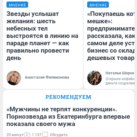
МНЕНИЕ
МНЕНИЕ
Звезды услышат
«Покупаешь кот
желания: шесть
мешке»:
небесных тел
предпринимате
выстроятся в линию на
рассказала, как
параде планет — как
самом деле уст
правильно провести
бизнес со скла
день
дешевых товар
Наталья Шорохо
Анастасия Филимонова
Открыла кофейну
деньги соцразви
РЕКОМЕНДУЕМ
«Мужчины не терпят конкуренции».
Порнозвезда из Екатеринбурга впервые
показала своего мужа
20 минут
1 137
Обсудить