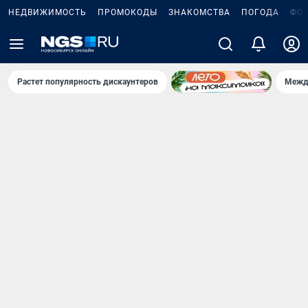
НЕДВИЖИМОСТЬ
ПРОМОКОДЫ
ЗНАКОМСТВА
ПОГОДА
ФО
Растет популярность дискаунтеров
Межд