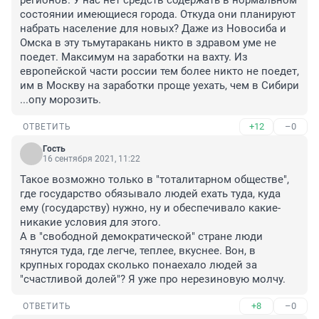
регионов. У нас нет средств содержать в нормальном 
состоянии имеющиеся города. Откуда они планируют 
набрать население для новых? Даже из Новосиба и 
Омска в эту тьмутаракань никто в здравом уме не 
поедет. Максимум на заработки на вахту. Из 
европейской части россии тем более никто не поедет, 
им в Москву на заработки проще уехать, чем в Сибири 
...опу морозить.
+12
–0
ОТВЕТИТЬ
Гость
16 сентября 2021, 11:22
Такое возможно только в "тоталитарном обществе", 
где государство обязывало людей ехать туда, куда 
ему (государству) нужно, ну и обеспечивало какие-
никакие условия для этого. 

А в "свободной демократической" стране люди 
тянутся туда, где легче, теплее, вкуснее. Вон, в 
крупных городах сколько понаехало людей за 
"счастливой долей"? Я уже про нерезиновую молчу.
+8
–0
ОТВЕТИТЬ