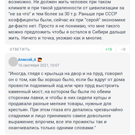
возможно. Не должен жить человек при таком 
климате и при такой удаленности от цивилизации за 
"не за что" и тем более за 30 т.р. Раньше при СССР 
коэффиценты были, сейчас их при "серой" экономике 
де-факто нет. Просто я не понимаю, что мне такого 
можно предложить чтобы я остался в Сибири дальше 
жить. Ничего и точка, уезжаю как и многие.
+18
–0
ОТВЕТИТЬ
Алексей_А
16 сентября 2021, 10:07
"Иногда, глядя с крыльца на двор и на пруд, говорил 
он о том, как бы хорошо было, если бы вдруг от дома 
провести подземный ход или чрез пруд выстроить 
каменный мост, на котором бы были по обеим 
сторонам лавки, и чтобы в них сидели купцы и 
продавали разные мелкие товары, нужные для 
крестьян. При этом глаза его делались чрезвычайно 
сладкими и лицо принимало самое довольное 
выражение; впрочем, все эти прожекты так и 
оканчивались только одними словами."