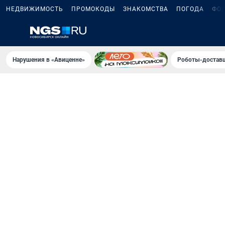
НЕДВИЖИМОСТЬ
ПРОМОКОДЫ
ЗНАКОМСТВА
ПОГОДА
ФО
Нарушения в «Авиценне»
Роботы-доставщ