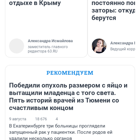
отдыхе в Крыму
постоянно поп
заторы: откуда
берутся
Александра Исмайлова
Александра Бр
заместитель главного
Ведущий коррес
редактора 63.RU
РЕКОМЕНДУЕМ
Победили опухоль размером с яйцо и
вытащили младенца с того света.
Пять историй врачей из Тюмени со
счастливым концом
9 августа
18 676
4
В Екатеринбурге три больницы проглядели
запущенный рак у пациентки. После родов ей
удалили несколько органов