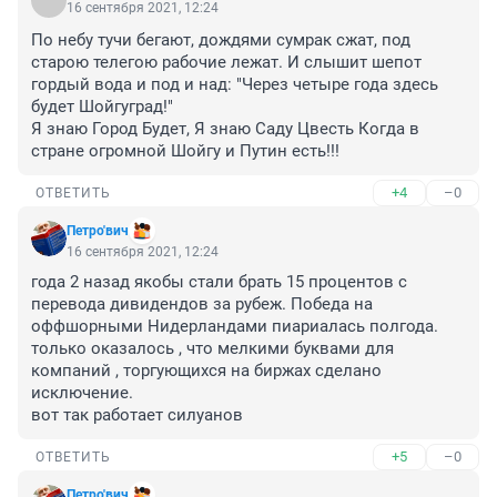
16 сентября 2021, 12:24
По небу тучи бегают, дождями сумрак сжат, под 
старою телегою рабочие лежат. И слышит шепот 
гордый вода и под и над: "Через четыре года здесь 
будет Шойгуград!"

Я знаю Город Будет, Я знаю Саду Цвесть Когда в 
стране огромной Шойгу и Путин есть!!!
+4
–0
ОТВЕТИТЬ
Петро'вич
16 сентября 2021, 12:24
года 2 назад якобы стали брать 15 процентов с 
перевода дивидендов за рубеж. Победа на 
оффшорными Нидерландами пиариалась полгода. 
только оказалось , что мелкими буквами для 
компаний , торгующихся на биржах сделано 
исключение. 

вот так работает силуанов
+5
–0
ОТВЕТИТЬ
Петро'вич