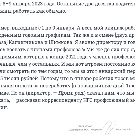
 8–9 января 2023 года. Остальные два десятка водител
жны работать как обычно.
мер, выходные с 1 по 9 января. А весь мой экипаж раб
жденным годовым графикам. Так же и в смене [двух д
за] Калашникова и Шимкова. Я звоню директору и го
сь воевать с членами профсоюза?» Мы же до сих пор с
премиям, которые в конце 2021 года у членов профсою
меньше, чем у остальных. И мы вот втроем постоянно 
сли смотреть по тем годам, то мы за этот январский пе
 15 тысяч рублей. Потому что в январе рабочих часов ма
ьная оплата за переработку [в праздничные дни]. Та
мае. Но он (директор. —
Прим. ред
.) сказал нам, что мы
хать, — рассказал корреспонденту НГС профсоюзный а
ин.