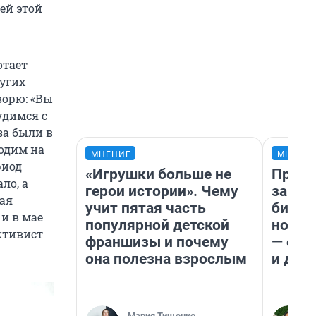
ей этой
отает
ругих
ворю: «Вы
удимся с
за были в
ходим на
МНЕНИЕ
МНЕНИ
риод
«Игрушки больше не
Прода
ло, а
герои истории». Чему
запла
кая
учит пятая часть
бизне
 и в мае
популярной детской
новый
ктивист
франшизы и почему
— он 
она полезна взрослым
и даж
Мария Тищенко