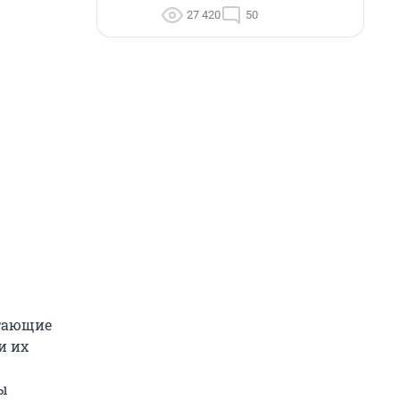
27 420
50
отающие
и их
ны