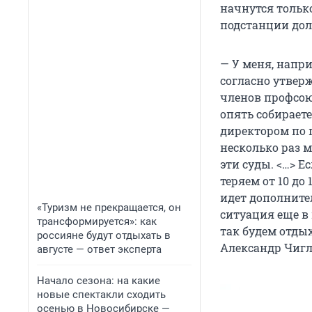
начнутся только
подстанции дол
— У меня, напри
согласно утвер
членов профсою
опять собираете
директором по 
несколько раз 
эти суды. <…> Е
теряем от 10 до
идет дополнител
«Туризм не прекращается, он
ситуация еще в 
трансформируется»: как
так будем отды
россияне будут отдыхать в
Александр Чигл
августе — ответ эксперта
Начало сезона: на какие
новые спектакли сходить
осенью в Новосибирске —