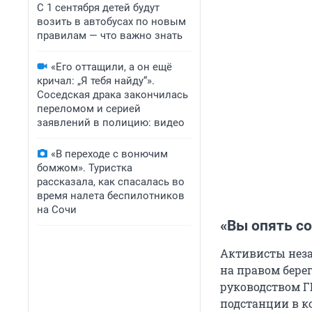
С 1 сентября детей будут
возить в автобусах по новым
правилам — что важно знать
«Его оттащили, а он ещё
кричал: „Я тебя найду“».
Соседская драка закончилась
переломом и серией
заявлений в полицию: видео
«В переходе с вонючим
бомжом». Туристка
рассказала, как спасалась во
время налета беспилотников
на Сочи
«Вы опять с
Активисты неза
на правом бере
руководством Г
подстанции в ко