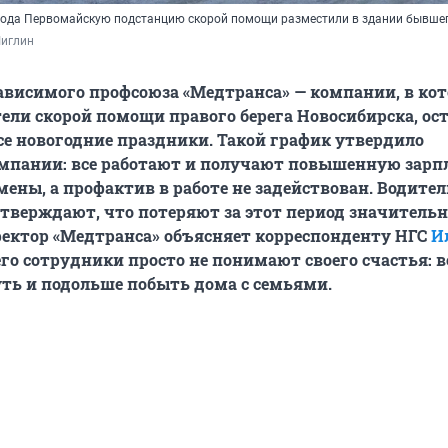
 года Первомайскую подстанцию скорой помощи разместили в здании бывшег
Чиглин
висимого профсоюза «Медтранса» — компании, в ко
ели скорой помощи правого берега Новосибирска, ос
все новогодние праздники. Такой график утвердило
мпании: все работают и получают повышенную зарпл
ены, а профактив в работе не задействован. Водител
тверждают, что потеряют за этот период значитель
ректор «Медтранса» объясняет корреспонденту НГС
И
 его сотрудники просто не понимают своего счастья: 
ть и подольше побыть дома с семьями.