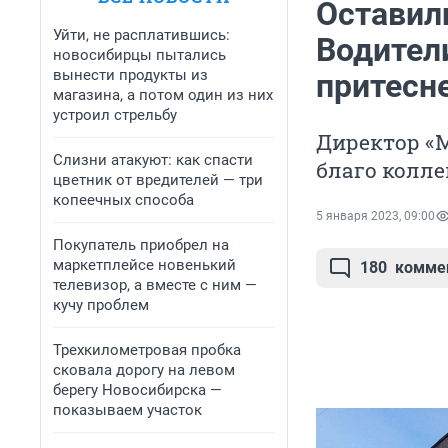
Оставили
Уйти, не расплатившись:
Водител
новосибирцы пытались
вынести продукты из
притесн
магазина, а потом один из них
устроил стрельбу
Директор «М
Слизни атакуют: как спасти
благо колл
цветник от вредителей — три
копеечных способа
5 января 2023, 09:00
Покупатель приобрел на
маркетплейсе новенький
180
комме
телевизор, а вместе с ним —
кучу проблем
Трехкилометровая пробка
сковала дорогу на левом
берегу Новосибирска —
показываем участок