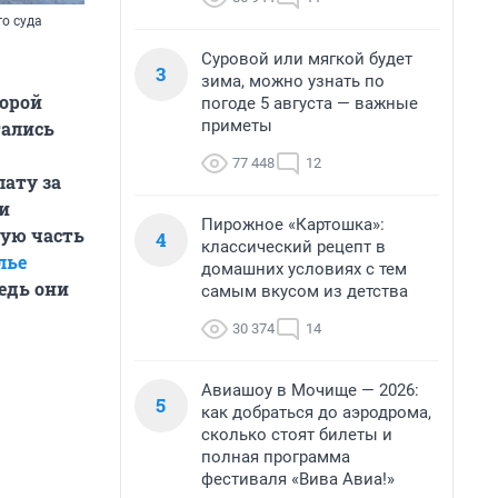
о суда
Суровой или мягкой будет
3
зима, можно узнать по
торой
погоде 5 августа — важные
приметы
тались
77 448
12
ату за
и
Пирожное «Картошка»:
ную часть
4
классический рецепт в
лье
домашних условиях с тем
ведь они
самым вкусом из детства
30 374
14
Авиашоу в Мочище — 2026:
5
как добраться до аэродрома,
сколько стоят билеты и
полная программа
фестиваля «Вива Авиа!»