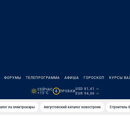
ФОРУМЫ
ТЕЛЕПРОГРАММА
АФИША
ГОРОСКОП
КУРСЫ ВА
USD 81,41
СЕЙЧАС
4
ПРОБКИ
+15°C
EUR 94,06
алог на электрокары
Августовский каталог новостроек
Строитель б